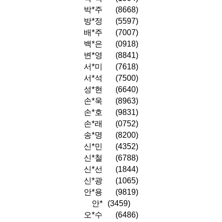
박*주
(8668)
방*정
(5597)
배*주
(7007)
백*은
(0918)
변*영
(8841)
서*미
(7618)
서*석
(7500)
성*현
(6640)
손*욱
(8963)
손*호
(9831)
손*래
(0752)
송*명
(8200)
신*민
(4352)
신*철
(6788)
신*선
(1844)
신*광
(1065)
안*용
(9819)
안*
(3459)
오*수
(6486)