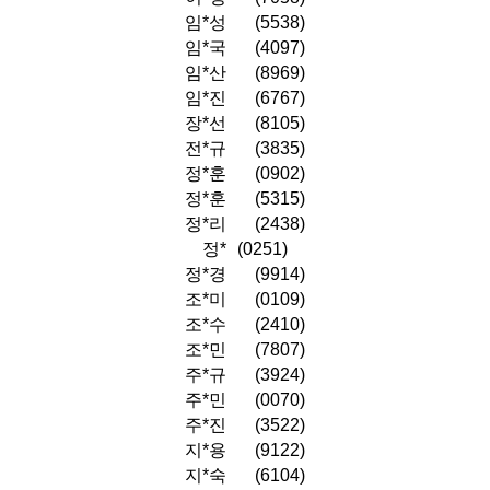
임*성
(5538)
임*국
(4097)
임*산
(8969)
임*진
(6767)
장*선
(8105)
전*규
(3835)
정*훈
(0902)
정*훈
(5315)
정*리
(2438)
정*
(0251)
정*경
(9914)
조*미
(0109)
조*수
(2410)
조*민
(7807)
주*규
(3924)
주*민
(0070)
주*진
(3522)
지*용
(9122)
지*숙
(6104)