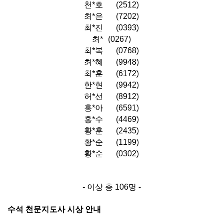
천*호
(2512)
최*은
(7202)
최*진
(0393)
최*
(0267)
최*복
(0768)
최*혜
(9948)
최*훈
(6172)
한*현
(9942)
허*선
(8912)
홍*아
(6591)
홍*수
(4469)
황*훈
(2435)
황*순
(1199)
황*순
(0302)
- 이상 총 106명 -
수석 천문지도사 시상 안내