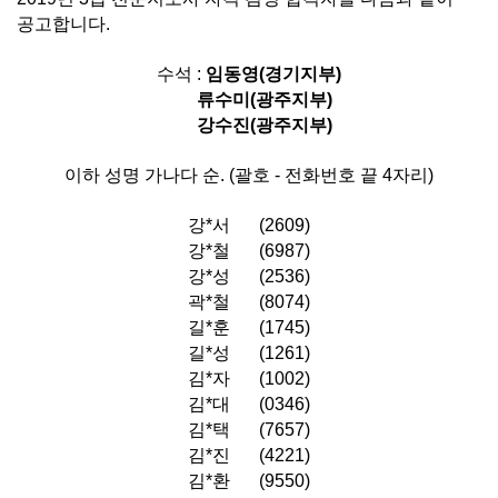
공고합니다.
수석 :
임동영(경기지부)
류수미(광주지부)
강수진(광주지부)
이하 성명 가나다 순. (괄호 - 전화번호 끝 4자리)
강*서
(2609)
강*철
(6987)
강*성
(2536)
곽*철
(8074)
길*훈
(1745)
길*성
(1261)
김*자
(1002)
김*대
(0346)
김*택
(7657)
김*진
(4221)
김*환
(9550)