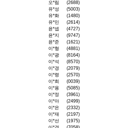
오*림
(2688)
유*성
(5003)
유*화
(1480)
유*민
(2614)
윤*셉
(4727)
윤*지
(9747)
윤*준
(1621)
이*형
(4881)
이*광
(8164)
이*석
(8570)
이*경
(2079)
이*령
(2570)
이*희
(0039)
이*용
(5085)
이*정
(3961)
이*아
(2499)
이*은
(2332)
이*재
(2197)
이*선
(1975)
이*경
(7058)