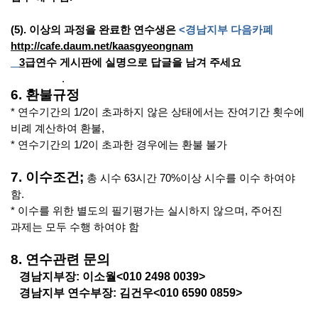
(5).
이상의 과정을 완료한 연수생은
<
경남지부 다음카폐
http://cafe.daum.net/kaasgyeongnam
3
급연수 게시판에 실명으로
답글을 남겨 주세요
.
6.
환불규정
*
연수기간의
1/2
이 초과하지 않은 상태에서는 잔여기간 횟수에
비례 계산하여 환불
,
*
연수기간의
1/2
이 초과한 경우에는 환불 불가
7.
이수조건
;
총 시수
63
시간
70%
이상 시수를 이수 하여야
함
.
*
이수를 위한 별도의 필기평가는 실시하지 않으며
,
주어진
과제는 모두 수행 하여야 함
8.
연수관련 문의
경남지부장
:
이소월
<010 2498 0039>
경남지부 연수부장
:
김건우
<010 6590 0859>