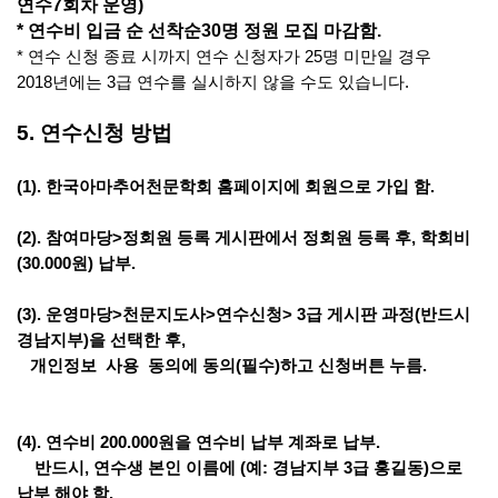
연수
7
회차 운영
)
*
연수비 입금 순 선착순
30
명 정원 모집 마감함
.
*
연수 신청 종료 시까지 연수 신청자가
25
명 미만일 경우
2018
년에는
3
급 연수를 실시하지 않을 수도 있습니다
.
5.
연수신청 방법
(1).
한국아마추어천문학회 홈페이지에 회원으로 가입 함
.
(2).
참여마당
>
정회원 등록 게시판에서 정회원 등록 후
,
학회비
(30.000
원
)
납부
.
(3).
운영마당
>
천문지도사
>
연수신청
> 3
급 게시판 과정
(
반드시
경남지부
)
을 선택한 후
,
개인정보
사용 동의에 동의
(
필수
)
하고 신청버튼 누름
.
(4).
연수비
200.000
원을 연수비 납부 계좌로 납부
.
반드시
,
연수생 본인 이름에
(
예
:
경남지부
3
급 홍길동
)
으로
납부 해야 함
.