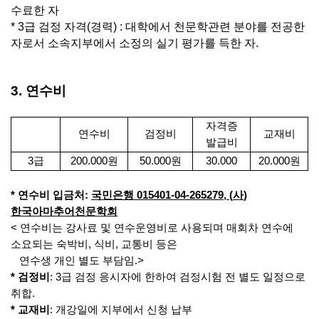
수료한 자
* 3
급 검정 자격
(
경력
) :
대학에서 천문학관련 분야를 전공한
자로서 소속지부에서 소정의 실기 평가를 득한 자
.
3.
연수비
자격증
연수비
검정비
교재비
발급비
3
급
200.000
원
50.000
원
30.000
20.000
원
*
연수비 입금처
:
국민은행
015401-04-265279, (
사
)
한국아마추어천문학회
<
연수비는 강사료 및 연수운영비로 사용되며 매회차 연수에
소요되는 숙박비
,
식비
,
교통비 등은
연수생 개인 별도 부담임
.>
*
검정비
: 3
급 검정 응시자에 한하여 검정시험 전 별도 일정으로
취합
.
*
교재비
:
개강일에 지부에서 신청 납부