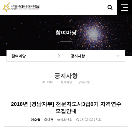
참여마당
참여마당
공지사항
공지사항
HOME
참여마당
공지사항
2018년 [경남지부] 천문지도사3급6기 자격연수
모집안내
이소월
2건
9,846회
18-02-03 17:31