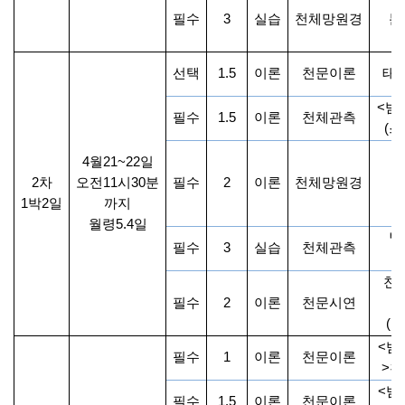
필수
3
실습
천체망원경
분
선택
1.5
이론
천문이론
태
<
밤
필수
1.5
이론
천체관측
(
스
<
4
월
21~22
일
2
차
오전
11
시
30
분
필수
2
이론
천체망원경
천
1
박
2
일
까지
월령
5.4
일
별
필수
3
실습
천체관측
천
필수
2
이론
천문시연
(
스
<
밤
필수
1
이론
천문이론
>
천
<
밤
필수
1.5
이론
천문이론