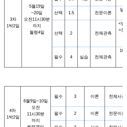
>
5
월
19
일
달
~20
일
선택
1.5
천문이론
3
차
오전
11
시
30
분
<
밤
1
박
2
일
까지
>
천
월령
4
일
선택
2
천체관측
10
필수
4
실습
천체관측
필수
3
이론
천체사진
6
월
9
일
~10
일
오전
4
차
필수
2
이론
천문이론
11
시
30
분
1
박
2
일
까지