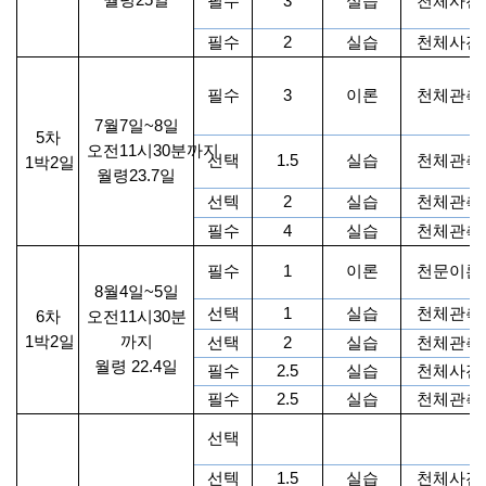
월령
25
일
필수
3
실습
천체사진
필수
2
실습
천체사진
필수
3
이론
천체관측
7
월
7
일
~8
일
5
차
오전
11
시
30
분까지
선택
1.5
실습
천체관측
1
박
2
일
월령
23.7
일
선텍
2
실습
천체관측
필수
4
실습
천체관측
필수
1
이론
천문이론
8
월
4
일
~5
일
선택
1
실습
천체관측
6
차
오전
11
시
30
분
1
박
2
일
까지
선택
2
실습
천체관측
월령
22.4
일
필수
2.5
실습
천체사진
필수
2.5
실습
천체관측
선택
선텍
1.5
실습
천체사진