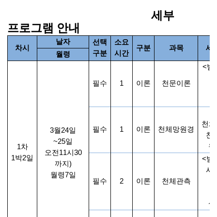
세부
프로그램 안내
날자
선택
소요
차시
구분
과목
세
구분
시간
월령
<
밤
필수
1
이론
천문이론
우
천체
필수
1
이론
천체망원경
3
월
24
일
천
~25
일
원
1
차
오전
11
시
30
1
박
2
일
<
밤
까지
)
사
월령
7
일
필수
2
이론
천체관측
성
천