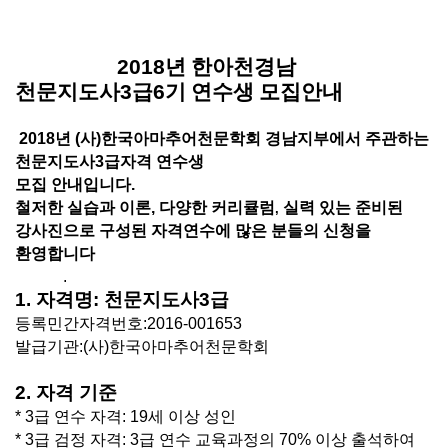
2018
년 한아천경남
천문지도사
3
급
6
기 연수생 모집안내
2018
년
(
사
)
한국아마추어천문학회 경남지부에서 주관하는
천문지도사
3
급자격 연수생
모집
안내입니다
.
철저한 실습과 이론
,
다양한 커리큘럼
실력 있는 준비된
,
강사진으로 구성된 자격연수에 많은 분들의
신청을
환영합니다
.
1.
자격명
:
천문지도사
3
급
등록민간자격번호
:2016-001653
발급기관
:(
사
)
한국아마추어천문학회
2.
자격 기준
* 3
급 연수 자격
: 19
세 이상 성인
* 3
급 검정 자격
: 3
급 연수 교육과정의
70%
이상 출석하여