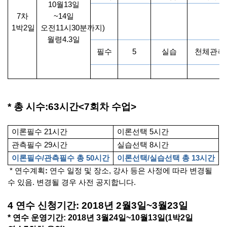
10
월
13
일
7
차
~14
일
1
박
2
일
오전
11
시
30
분까지
)
월령
4.3
일
필수
5
실습
천체관측
*
총 시수
:63
시간
<7
회차 수업
>
이론필수
21
시간
이론선택
5
시간
관측필수
29
시간
실습선택
8
시간
이론필수
/
관측필수 총
50
시간
이론선택
/
실습선택 총
13
시간
*
연수계획
:
연수 일정 및 장소
,
강사 등은 사정에 따라 변경될
수 있음
.
변경될 경우 사전 공지합니다
.
4
연수 신청기간
: 2018
년
2
월
3
일
~3
월
23
일
*
연수 운영기간
: 2018
년
3
월
24
일
~10
월
13
일
(1
박
2
일