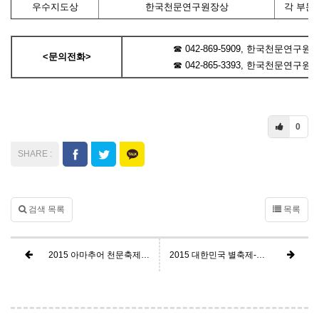
우수지도상
한국천문연구원장상
각 부문
☎ 042-869-5909, 한국천문연
<문의전화>
☎ 042-865-3393, 한국천문연
0
검색 목록
목록
2015 아마추어 천문축제 한마당 알림
2015 대한민국 별축제-대구