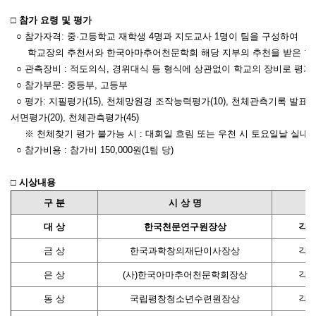
□ 참가 요령 및 평가
○ 참가자격: 중·고등학교 재학생 4명과 지도교사 1명이 팀을 구성하여
학교장의 추천서와 한국아마추어천문학회 해당 지부의 추천을 받은 학
○ 관측장비 : 적도의식, 경위대식 등 형식에 상관없이 학교의 장비로 평가
○ 참가부문: 중등부, 고등부
○ 평가: 지필평가(15), 천체망원경 조작능력평가(10), 천체관측기록 발표
서면평가(20), 천체관측평가(45)
※ 천체찾기 평가 불가능 시 : 대회일 흐림 또는 우천 시 토요일날 실내
○ 참가비용 : 참가비 150,000원(1팀 당)
□ 시상내용
구 분
시 상 명
대 상
한국천문연구원장상
각 
금 상
한국과학창의재단이사장상
각 
은 상
(사)한국아마추어천문학회장상
각 
동 상
국립평창청소년수련원장상
각 