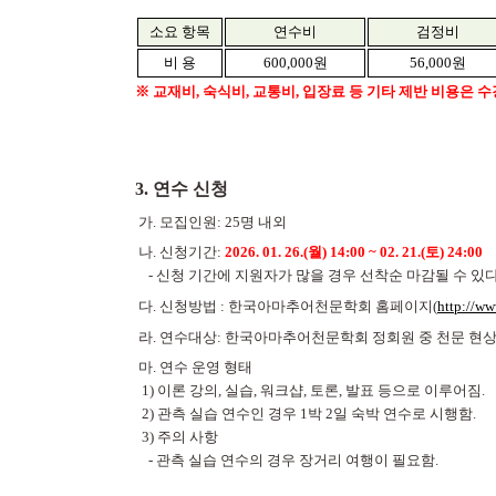
소요 항목
연수비
검정비
비 용
600,000
원
56,000
원
※
교재비
,
숙식비
,
교통비
,
입장료 등 기타 제반 비용은 
3. 연수 신청
가.
모집인원
: 25
명 내외
나.
신청기간
:
2026. 01. 26.(
월
) 14:00 ~ 02. 21.(
토
) 24:00
-
신청 기간에 지원자가 많을 경우 선착순 마감될 수 있
다.
신청방법
:
한국아마추어천문학회 홈페이지
(
http://ww
라.
연수대상
:
한국아마추어천문학회 정회원 중 천문 현상
마.
연수 운영 형태
1)
이론 강의
,
실습
,
워크샵
,
토론
,
발표 등으로 이루어짐
.
2)
관측 실습 연수인 경우
1
박
2
일 숙박 연수로 시행함
.
3)
주의 사항
-
관측 실습 연수의 경우 장거리 여행이 필요함
.