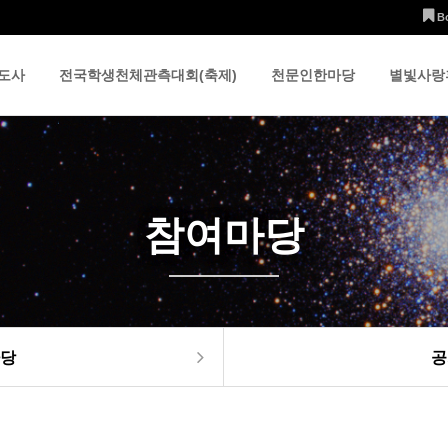
B
도사
전국학생천체관측대회(축제)
천문인한마당
별빛사랑
참여마당
당
공