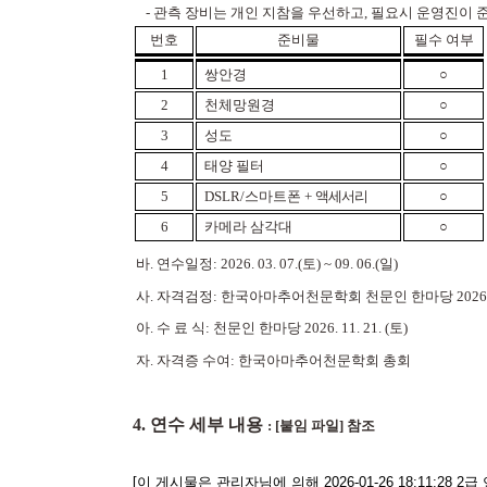
-
관측 장비는 개인 지참을 우선하고
,
필요시 운영진이 
번호
준비물
필수 여부
1
쌍안경
○
2
천체망원경
○
3
성도
○
4
태양 필터
○
5
DSLR/
스마트폰
+
액세서리
○
6
카메라 삼각대
○
바.
연수일정
: 2026. 03. 07.(
토
) ~ 09. 06.(
일
)
사.
자격검정
:
한국아마추어천문학회 천문인 한마당
2026.
아.
수 료 식
:
천문인 한마당
2026. 11. 21. (
토
)
자.
자격증 수여
:
한국아마추어천문학회 총회
4. 연수 세부 내용
: [붙임 파일] 참조
[이 게시물은 관리자님에 의해 2026-01-26 18:11:28 2