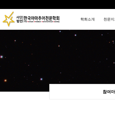
학회소개
천문지
류
하위분류
하위분류
참여마