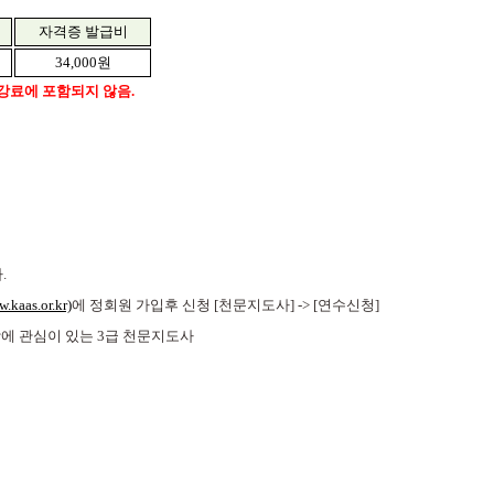
자격증 발급비
34,000
원
수강료에 포함되지 않음
.
다
.
w.kaas.or.kr)
에
정회원 가입후
신청
[
천문지도사
] -> [
연수신청
]
에 관심이 있는
3
급 천문지도사