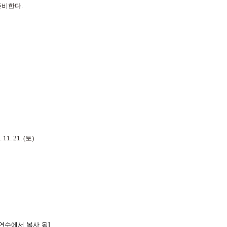
준비한다
.
 11. 21. (
토
)
급 연수에서 복사 됨]