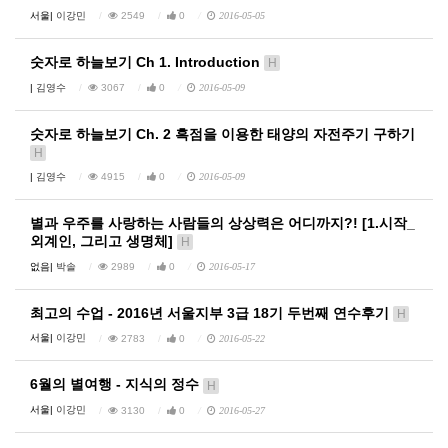
서울|
이강민
2549
0
2016-05-05
숫자로 하늘보기 Ch 1. Introduction
H
|
김영수
3067
0
2016-05-09
숫자로 하늘보기 Ch. 2 흑점을 이용한 태양의 자전주기 구하기
H
|
김영수
4915
0
2016-05-09
별과 우주를 사랑하는 사람들의 상상력은 어디까지?! [1.시작_
외계인, 그리고 생명체]
H
없음|
박솔
2989
0
2016-05-17
최고의 수업 - 2016년 서울지부 3급 18기 두번째 연수후기
H
서울|
이강민
2783
0
2016-05-22
6월의 별여행 - 지식의 정수
H
서울|
이강민
3130
0
2016-05-27