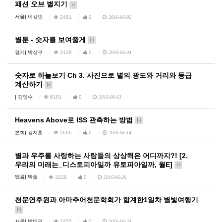
패션 오브 별지기
H
서울|
이강민
2491
0
2016-06-02
별툰 - 숫자를 보여줄게
H
경기|
박상구
3128
0
2016-06-04
숫자로 하늘보기 Ch 3. 사진으로 별의 광도와 거리와 등급
계산하기
H
|
김영수
6181
0
2016-06-13
Heavens Above로 ISS 관측하는 방법
H
본회|
김지훈
2696
0
2016-06-14
별과 우주를 사랑하는 사람들의 상상력은 어디까지?! [2.
우리의 미래는_디스토피아일까 유토피아일까, 월E]
H
없음|
박솔
3238
0
2016-06-20
천문연후원과 아마추어천문학회가 함계한1일차 별빛여행기
H
서울|
박미경
2455
0
2016-06-24