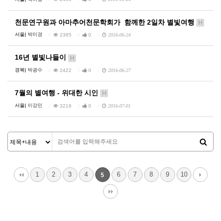
천문연구원과 아마추어천문학회가 함께한 2일차 별빛여행
H
서울|
박미경
2385
0
2016-06-24
16년 별빛나들이
H
경북|
박광수
2422
0
2016-06-27
7월의 별여행 - 위대한 시인
H
서울|
이강민
3219
0
2016-07-01
1
2
3
4
6
7
8
9
10
5