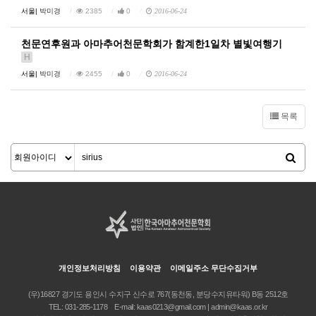
서울|
박미경
2385
0
2016-06-24
천문연후원과 아마추어천문학회가 함계한1일차 별빛여행기
H
서울|
박미경
2455
0
2016-06-24
목록
개인정보처리방침
이용약관
이메일주소 무단수집거부
(우)16827 경기도 용인시 수지구 신수로 767(동천동, 분당수지유타워) B동 2512호
TEL:
031-285-1178
E-mail:
kaas0213@gmail.com | admin@kaas.or.kr