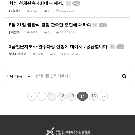
힉셍 천체관측대회에 대해서..
H
+ 1
|
김정현
2417
0
2012-04-28
5월 21일 금환식 원정 관측단 모집에 대하여
H
+ 2
|
최문규
2623
0
2012-04-02
3급천문지도사 연수과정 신청에 대해서.. 궁금합니다.
H
+ 2
없음|
권민정
2631
0
2012-02-15
11
12
13
15
14