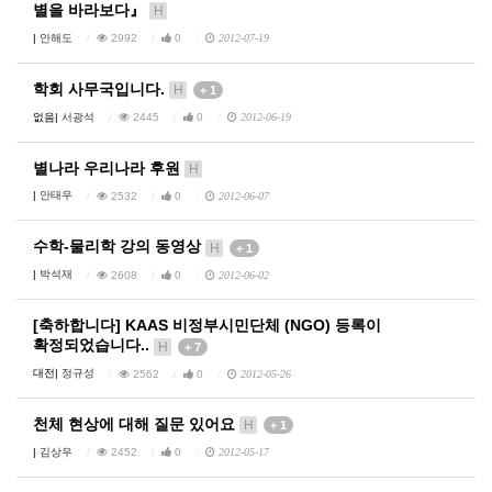
별을 바라보다』
H
|
안해도
2992
0
2012-07-19
학회 사무국입니다.
H
+ 1
없음|
서광석
2445
0
2012-06-19
별나라 우리나라 후원
H
|
안태우
2532
0
2012-06-07
수학-물리학 강의 동영상
H
+ 1
|
박석재
2608
0
2012-06-02
[축하합니다] KAAS 비정부시민단체 (NGO) 등록이
확정되었습니다..
H
+ 7
대전|
정규성
2562
0
2012-05-26
천체 현상에 대해 질문 있어요
H
+ 1
|
김상우
2452
0
2012-05-17