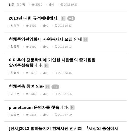
없음|
이수정
2510
0
2012-10-23
2013년 대회 규정에대해서..
H
+ 1
|
김정현
2455
0
2012-10-13
천체투영관영화제 자원봉사자 모집 안내
H
|
민동혜
2490
0
2012-10-03
아마추어 천문학회에 가입한 사람들의 증가율을
알려주셨습합니다.
H
|
한유림
2679
0
2012-08-16
천체관측 참여 의롸
H
+ 1
|
이민주
2669
0
2012-07-26
planetarium 운영자를 찾습니다.
H
|
김강주
2446
0
2012-07-20
[전시]2012 별하늘지기 천체사진 전시회 -『세상의 중심에서