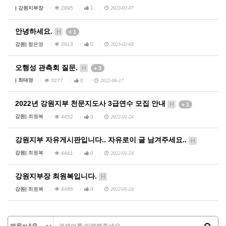
|
강원지부장
2895
1
2023-02-07
안녕하세요.
H
+ 1
강원|
함은영
2913
0
2023-02-03
오행성 관측회 질문.
H
+ 3
|
최태영
3277
0
2022-06-17
2022년 강원지부 천문지도사 3급연수 모집 안내
H
+ 1
강원|
최원복
4452
0
2022-01-24
강원지부 자유게시판입니다.. 자유로이 글 남겨주세요..
H
강원|
최원복
4441
0
2022-01-24
강원지부장 최원복입니다.
H
강원|
최원복
4486
0
2022-01-24