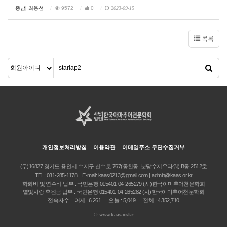
충남|
최용선
9572
0
2023-09-15
목록
개인정보처리방침
이용약관
이메일주소 무단수집거부
(우)16827 경기도 용인시 수지구 신수로 767(동천동, 분당수지유타워) B동 2512호
TEL:
031-285-1178
E-mail:
kaas0213@gmail.com | admin@kaas.or.kr
학회비 및 연수비 납부 : 국민은행 015401-04-265279 (사)한국아마추어천문학회
별빛사랑 후원금 납부 : 국민은행 015401-04-265282 (사)한국아마추어천문학회
접속자수 어제 : 6,261 ｜ 오늘 : 5,049 ｜ 전체 : 4,352,710
©
www.kaas.or.kr