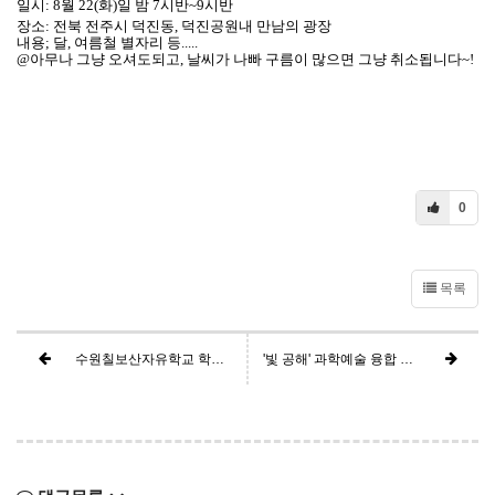
일시
: 8
월
22(
화
)
일 밤
7
시반
~9
시반
장소
:
전북 전주시 덕진동
,
덕진공원내 만남의 광장
내용
;
달
,
여름철 별자리 등
.....
@
아무나 그냥 오셔도되고
,
날씨가 나빠 구름이 많으면 그냥 취소됩니다
~!
0
목록
수원칠보산자유학교 학교설명회를 알립니다.
'빛 공해' 과학예술 융합 체험형 전시 안내