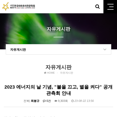
자유게시판
자유게시판
자유게시판
HOME
자유게시판
​2023 에너지의 날 기념, "불을 끄고, 별을 켜다" 공개
관측회 안내
전북|
최봉규
0건
9,303회
23-08-22 13:56