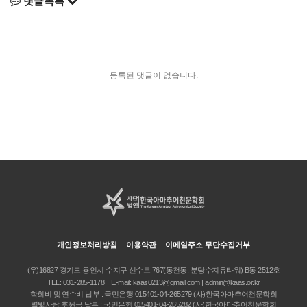
댓글목록
등록된 댓글이 없습니다.
개인정보처리방침
이용약관
이메일주소 무단수집거부
(우)16827 경기도 용인시 수지구 신수로 767(동천동, 분당수지유타워) B동 2512호
TEL:
031-285-1178
E-mail:
kaas0213@gmail.com | admin@kaas.or.kr
학회비 및 연수비 납부 : 국민은행 015401-04-265279 (사)한국아마추어천문학회
별빛사랑 후원금 납부 : 국민은행 015401-04-265282 (사)한국아마추어천문학회