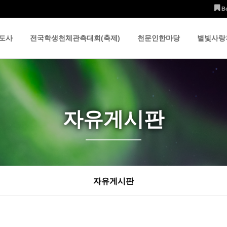
B
도사
전국학생천체관측대회(축제)
천문인한마당
별빛사랑
자유게시판
자유게시판