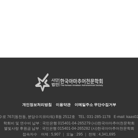
개인정보처리방침
이용약관
이메일주소 무단수집거부
수로 767(동천동, 분당수지유타워) B동 2512호
TEL:
031-285-1178
E-mail:
kaas02
학회비 및 연수비 납부 : 국민은행 015401-04-265279 (사)한국아마추어천문학회
별빛사랑 후원금 납부 : 국민은행 015401-04-265282 (사)한국아마추어천문학회
접속자수 어제 : 5,907 ｜ 오늘 : 295 ｜ 전체 : 4,341,695