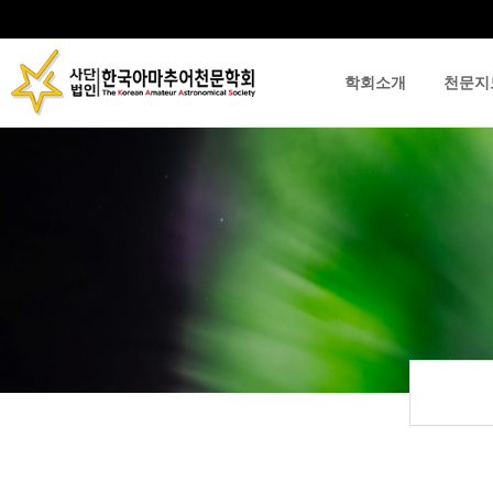
학회소개
천문지
류
하위분류
하위분류