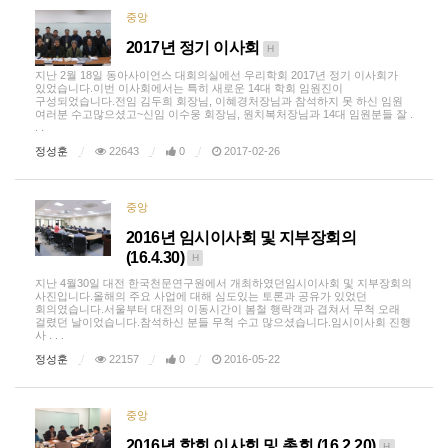
중앙
2017년 정기 이사회
H
지난 2월 18일 동아사이언스 대회의실에선 우리학회 2017년 정기 이사회가
있었습니다.이번 이사회에서는 특히 새로운 14대 학회 임원진이
구성되었습니다.전임 김두희 회장님, 이혜경처장님과 참석하지 못 하신 임원
여러분 수고많으셨고~신임 이수웅 회장님, 원치복처장님과 14대 임원분들 잘 .
. .
정성훈
22643
0
2017-02-26
중앙
2016년 임시이사회 및 지부장회의
(16.4.30)
H
지난 4월30일 대전 한국천문연구원에서 개최하였던임시이사회 및 지부장회의
사진입니다.올해의 주요 사업에 대해 심도있는 토론과 공유가 있었던
회의였습니다.서울부터 대전의 이동시간이 봄철 행락객과 겹쳐서 무척 오래
걸렸던 날이었습니다.참석하신 분들 무척 수고 많으셨습니다.임시이사회 진행
사 . . .
정성훈
22157
0
2016-05-22
중앙
2016년 학회 이사회 및 총회 (16.2.20)
H