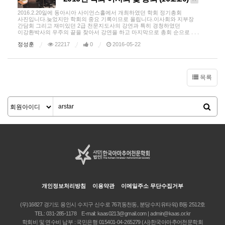
2016.2.20일에 동아시아 사이언스홀에서 개최하였던 학회 정기총회
사진입니다.늦었지만 학회의 중요 기록이므로 올립니다.이사회와 지부장
간담회 그리고 재미있던 2급 천문지도사의 강연과 특히 경청하였던
이강환박사의 우주의 끝을 찾아서 강연을 하고 마지막으로 총회 순으로 . . .
정성훈
22217
0
2016-05-22
목록
개인정보처리방침
이용약관
이메일주소 무단수집거부
(우)16827 경기도 용인시 수지구 신수로 767(동천동, 분당수지유타워) B동 2512호
TEL:
031-285-1178
E-mail:
kaas0213@gmail.com | admin@kaas.or.kr
학회비 및 연수비 납부 : 국민은행 015401-04-265279 (사)한국아마추어천문학회