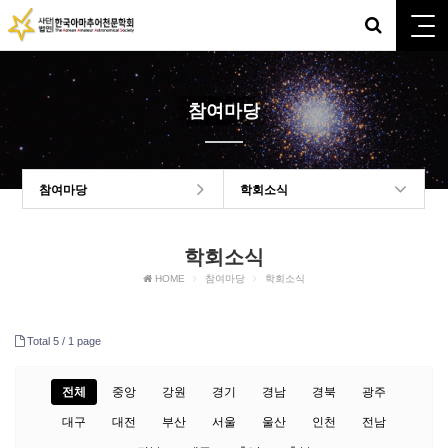
참여마당
참여마당
학회소식
학회소식
HOME
참여마당
학회소식
Total 5 /
1 page
전체
중앙
강원
경기
경남
경북
광주
대구
대전
부산
서울
울산
인천
전남