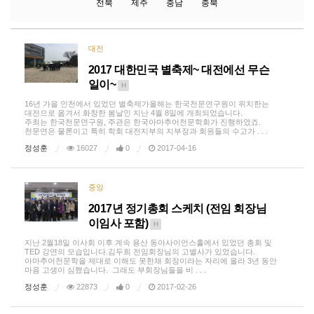
전북
제주
충남
충북
대전
2017 대한민국 별축제~ 대전에선 무슨
일이~
H
16년 가을 인천에서 있었던 별축제가올해는 한국천문연구원이 위치한는
대전으로 옮겨서 ​화창한 봄날인 지난 4월 8일에 개최되었습니다.
주최는 한국천문연구원, 주관은 한국아마추어천문학회가 진행하였죠.
천문연은 물론이고 특히 학회 대전지부의 지부장과 회원들의 수고가 . . .
정성훈
16027
0
2017-04-16
중앙
2017년 정기총회 스케치 (전임 회장님
이임사 포함)
H
지난 2월18일 이사회 이후 계속 용산 동아사이언스홀에서 있었던 총회 및
TED 강연의 모습입니다.김두희 전임회장님의 고별사가 있었습니다.
아마추어천문학을 제대로 이해도 못한채 회장이라는 자리에 올라 3년 동안
마음 고생이 심했습니다. 그래도 부회장님들을 비 . . .
정성훈
22873
0
2017-02-26