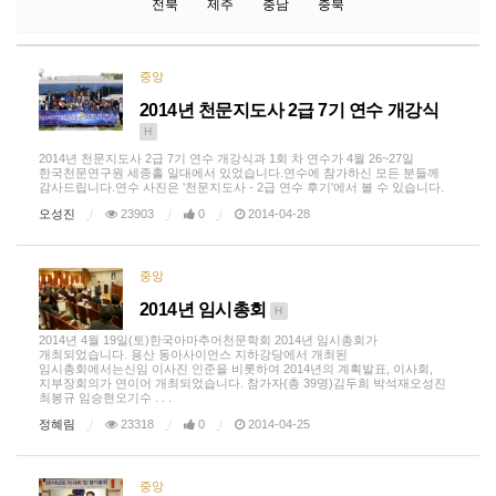
전북
제주
충남
충북
중앙
2014년 천문지도사 2급 7기 연수 개강식
H
2014년 천문지도사 2급 7기 연수 개강식과 1회 차 연수가 4월 26~27일
한국천문연구원 세종홀 일대에서 있었습니다.연수에 참가하신 모든 분들께
감사드립니다.연수 사진은 '천문지도사 - 2급 연수 후기'에서 볼 수 있습니다.
오성진
23903
0
2014-04-28
중앙
2014년 임시총회
H
2014년 4월 19일(토)한국아마추어천문학회 2014년 임시총회가
개최되었습니다. 용산 동아사이언스 지하강당에서 개최된
임시총회에서는신임 이사진 인준을 비롯하여 2014년의 계획발표, 이사회,
지부장회의가 연이어 개최되었습니다. 참가자(총 39명)김두희 박석재오성진
최봉규 임승현오기수 . . .
정혜림
23318
0
2014-04-25
중앙