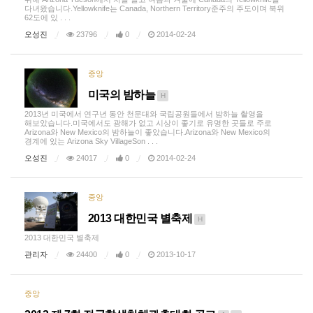
다녀왔습니다.Yellowknife는 Canada, Northern Territory준주의 주도이며 북위
62도에 있 . . .
오성진
23796
0
2014-02-24
중앙
미국의 밤하늘
H
2013년 미국에서 연구년 동안 천문대와 국립공원들에서 밤하늘 촬영을
해보았습니다.미국에서도 광해가 없고 시상이 좋기로 유명한 곳들로 주로
Arizona와 New Mexico의 밤하늘이 좋았습니다.Arizona와 New Mexico의
경계에 있는 Arizona Sky VillageSon . . .
오성진
24017
0
2014-02-24
중앙
2013 대한민국 별축제
H
2013 대한민국 별축제
관리자
24400
0
2013-10-17
중앙