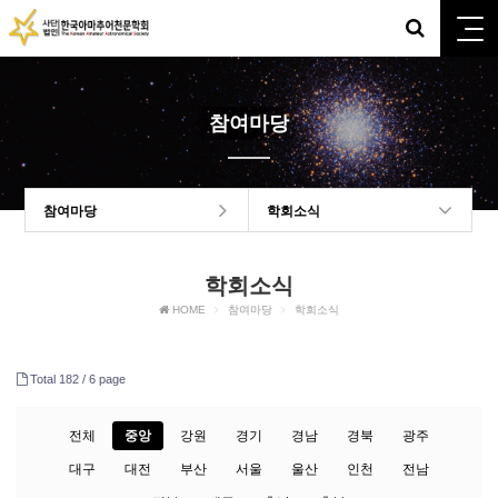
참여마당
참여마당
학회소식
학회소식
HOME
참여마당
학회소식
Total 182 /
6 page
전체
중앙
강원
경기
경남
경북
광주
대구
대전
부산
서울
울산
인천
전남