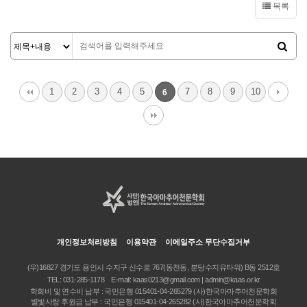
목록
1
2
3
4
5
7
8
9
10
6
개인정보처리방침
이용약관
이메일주소 무단수집거부
(우)16827 경기도 용인시 수지구 신수로 767(동천동, 분당수지유타워) B동 2512호
TEL:
031-285-1178
E-mail:
kaas0213@gmail.com | admin@kaas.or.kr
학회비 및 연수비 납부 : 국민은행 015401-04-265279 (사)한국아마추어천문학회
별빛사랑 후원금 납부 : 국민은행 015401-04-265282 (사)한국아마추어천문학회