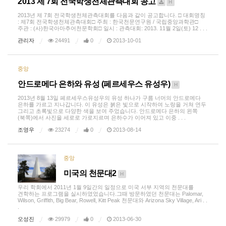
2013 제 7회 전국학생천체관측대회 공고
H
2013년 제 7회 전국학생천체관측대회를 다음과 같이 공고합니다. □ 대회명칭
: 제7회 전국학생천체관측대회□ 주최 : 한국천문연구원 / 국립중앙과학관□
주관 : (사)한국아마추어천문학회□ 일시 : 관측대회: 2013. 11월 2일(토) 12 . . .
관리자
24491
0
2013-10-01
중앙
안드로메다 은하와 유성 (페르세우스 유성우)
H
2013년 8월 13일 페르세우스유성우의 유성 하나가 구름 너머의 안드로메다
은하를 가르고 지나갑니다. 이 유성은 붉은 빛으로 시작하여 노랑을 거쳐 연두
그리고 초록빛으로 다양한 색을 보여 주었습니다. 안드로메다 은하의 왼쪽
(북쪽)에서 사진을 세로로 가로지르며 은하수가 이어져 있고 이중 . . .
조영우
23274
0
2013-08-14
중앙
미국의 천문대2
H
우리 학회에서 2011년 1월 9일간의 일정으로 미국 서부 지역의 천문대를
견학하는 프로그램을 실시하였었습니다.그때 방문하였던 천문대는 Palomar,
Wilson, Griffith, Big Bear, Rowell, Kitt Peak 천문대와 Arizona Sky Village, Ari . .
.
오성진
29979
0
2013-06-30