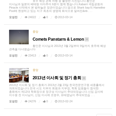
호주 혜성 관측 여행 중 촬영한 사진입니다.황인준
이사님과 일본의 베테랑 아마추어 6분이 함께 했습니다.Kabarri 국립공원과
Pinacle 사막에서 본 밤하늘은 장관이었습니다.덤으로 Shark bay의 Hameline
Pool에 현생하고 있는 지구 최초의 생명체 화석으로 알려진&nb . . .
오성진
24022
0
2013-03-14
중앙
Comets Panstarrs & Lemon
H
황인준 이사님과 2013년 3월 2일부터 9일까지 호주에 혜성
관측을 다녀왔습니다
오성진
23413
0
2013-03-14
중앙
2013년 이사회 및 정기 총회
H
2013년 이사회 및 정기 총회가 2013년 2월 23일 한국천문연구원 세종홀에서
개최되었습니다.전국 시도 지부의 회원과 지부장, 학회 임원들이 참석한
총회에서 제12대 학회장으로 정규성 이사님이 추대되었습니다.신임 감사에
이수웅 전 이사님이, 신임 이사에 조영우, 유태엽님이 추대되었습 . . .
오성진
24276
0
2013-02-24