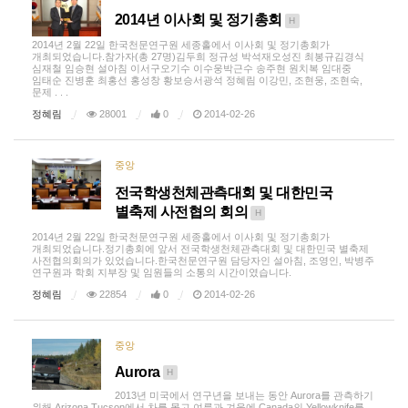
2014년 이사회 및 정기총회
H
2014년 2월 22일 한국천문연구원 세종홀에서 이사회 및 정기총회가
개최되었습니다.참가자(총 27명)김두희 정규성 박석재오성진 최봉규김경식
심재철 임승현 설아침 이서구오기수 이수웅박근수 송주현 원치복 임대중
임태순 진병훈 최홍선 홍성창 황보승서광석 정혜림 이강민, 조현웅, 조현숙,
문제 . . .
정혜림
28001
0
2014-02-26
중앙
전국학생천체관측대회 및 대한민국
별축제 사전협의 회의
H
2014년 2월 22일 한국천문연구원 세종홀에서 이사회 및 정기총회가
개최되었습니다.정기총회에 앞서 전국학생천체관측대회 및 대한민국 별축제
사전협의회의가 있었습니다.한국천문연구원 담당자인 설아침, 조영인, 박병주
연구원과 학회 지부장 및 임원들의 소통의 시간이였습니다.
정혜림
22854
0
2014-02-26
중앙
Aurora
H
2013년 미국에서 연구년을 보내는 동안 Aurora를 관측하기
위해 Arizona Tucson에서 차를 몰고 여름과 겨울에 Canada의 Yellowknife를