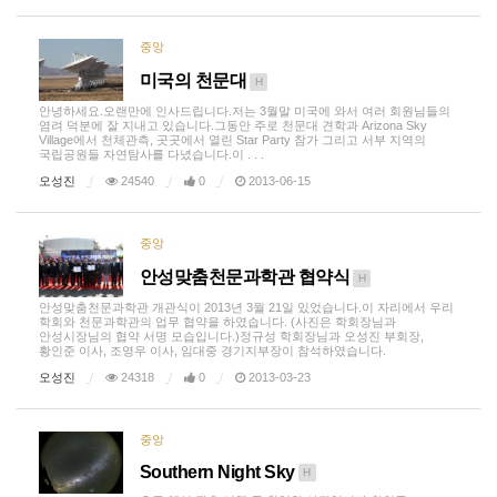
중앙
미국의 천문대
H
안녕하세요.오랜만에 인사드립니다.저는 3월말 미국에 와서 여러 회원님들의
염려 덕분에 잘 지내고 있습니다.그동안 주로 천문대 견학과 Arizona Sky
Village에서 천체관측, 곳곳에서 열린 Star Party 참가 그리고 서부 지역의
국립공원들 자연탐사를 다녔습니다.이 . . .
오성진
24540
0
2013-06-15
중앙
안성맞춤천문과학관 협약식
H
안성맞춤천문과학관 개관식이 2013년 3월 21일 있었습니다.이 자리에서 우리
학회와 천문과학관의 업무 협약을 하였습니다. (사진은 학회장님과
안성시장님의 협약 서명 모습입니다.)정규성 학회장님과 오성진 부회장,
황인준 이사, 조영우 이사, 임대중 경기지부장이 참석하였습니다.
오성진
24318
0
2013-03-23
중앙
Southern Night Sky
H