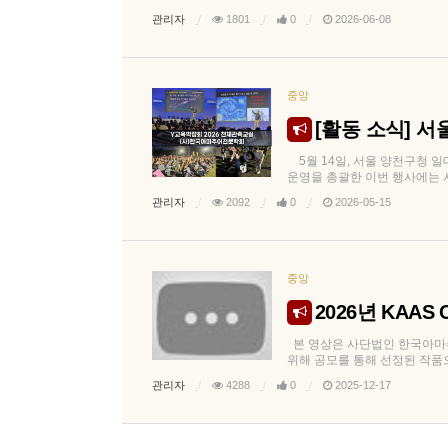
관리자
1801
0
2026-06-08
중앙
[활동 소식] 서
5월 14일, 서울 양천구청 
운영을 총괄한 이번 행사에는 사전
관리자
2092
0
2026-05-15
중앙
2026년 KAAS 
본 영상은 사단법인 한국아마추
위해 공모를 통해 선정된 작품으
관리자
4288
0
2025-12-17