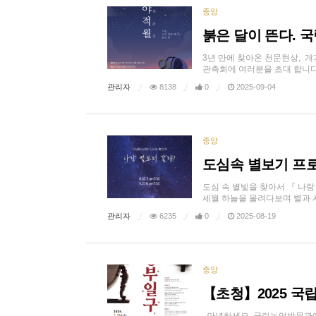
중앙
붉은 달이 뜬다.
3년 만에 찾아온 천문현상, 개
관측회에 여러분을 초대 합니다. >
관리자
8138
0
2025-09-04
중앙
도심속 별보기 프로
도심 속 별빛을 찾아서 『 나
세월 하늘을 올려다보며 별과 사람
관리자
6235
0
2025-08-19
중앙
【초청】2025 국