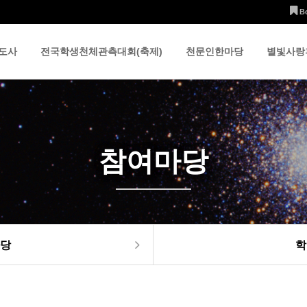
B
도사
전국학생천체관측대회(축제)
천문인한마당
별빛사랑
참여마당
당
학