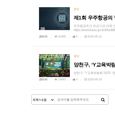
중앙
제1회 우주항공의 
우주항공주간 유관기관 단체·
https://www.kasa.go.kr/bb
관리자
10495
0
2025-05-21
중앙
양천구, ‘Y교육박람
양천구, ‘Y교육박람회 2025’ 천체
관리자
10463
0
2025-05-19