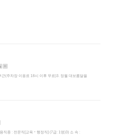
H
 끝 부근(주차장 이용료 18시 이후 무료)3. 정월 대보름달을
직종 : 전문직[교육‧행정직] (7급: 1명)3) 소 속 :