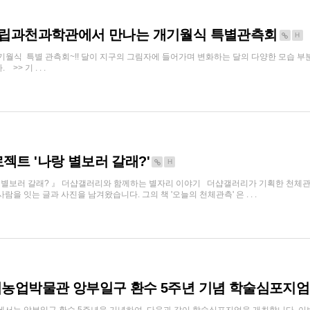
 국립과천과학관에서 만나는 개기월식 특별관측회
H
기월식 특별 관측회~!! 달이 지구의 그림자에 들어가며 변화하는 달의 다양한 모습 부
> 기 . . .
젝트 '나랑 별보러 갈래?'
H
랑 별보러 갈래? 』 더샵갤러리와 함께하는 별자리 이야기 더샵갤러리가 기획한 천체관
을 잇는 글과 사진을 남겨왔습니다. 그의 책 '오늘의 천체관측' 은 . . .
립농업박물관 앙부일구 환수 5주년 기념 학술심포지엄 –