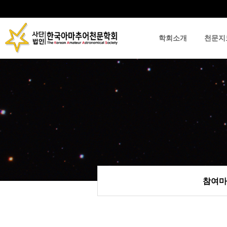
학회소개
천문지
류
하위분류
하위분류
참여마