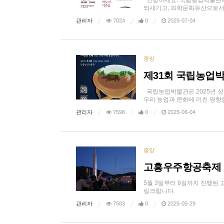
안녕하세요. 국립농업박물관에
되새기고, 과학문화유산으로서의 
관리자
7024
0
2025-07-04
중앙
제31회 국립농업
국립농업박물관은 2025년 상
우리 농업과 문화에 미친 영향을
관리자
7598
0
2025-06-04
중앙
고흥우주항공축제 
5월 3일부터 6일까지 진행
링크합니다.
관리자
7583
0
2025-05-29