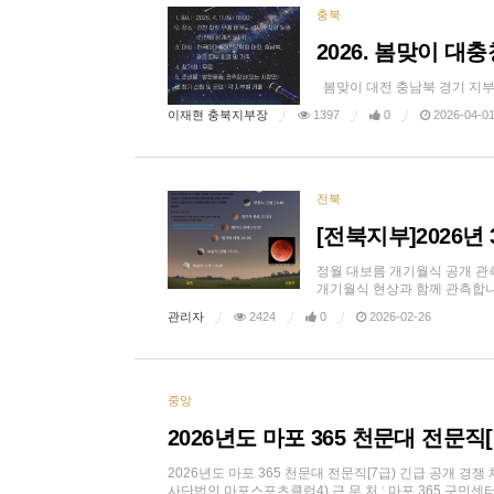
충북
2026. 봄맞이 
봄맞이 대전 충남북 경기 지부
이재현 충북지부장
1397
0
2026-04-0
전북
[전북지부]2026년
정월 대보름 개기월식 공개 관측회 
개기월식 현상과 함께 관측합니다.
관리자
2424
0
2026-02-26
중앙
2026년도 마포 365 천문대 전문직[
2026년도 마포 365 천문대 전문직[7급) 긴급 공개 경쟁 채
사단법인 마포스포츠클럽4) 근 무 처 : 마포 365 구민센터 . 