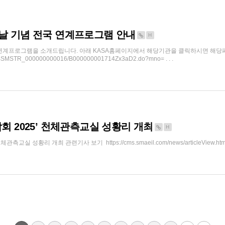
날 기념 전국 연계프로그램 안내
H
연계프로그램을 소개드립니다. 아래 KASA홈페이지에서 해당기관을 클릭하시면 해당
s/BBSMSTR_000000000016/B000000001714Zx3aD2.do?mno= . . .
회 2025’ 천체관측교실 성황리 개최
H
관측교실 성황리 개최 관련기사 보기 https://cms.smaeil.com/news/articleView.h