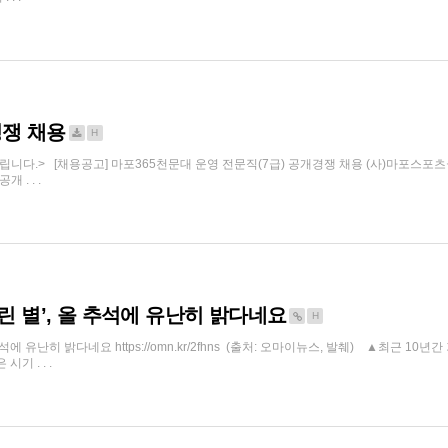
경쟁 채용
H
니다.> [채용공고] 마포365천문대 운영 전문직(7급) 공개경쟁 채용 (사)마포스
. . .
린 별’, 올 추석에 유난히 밝다네요
H
추석에 유난히 밝다네요 https://omn.kr/2fhns (출처: 오마이뉴스, 발췌) ▲최근 1
기 . . .