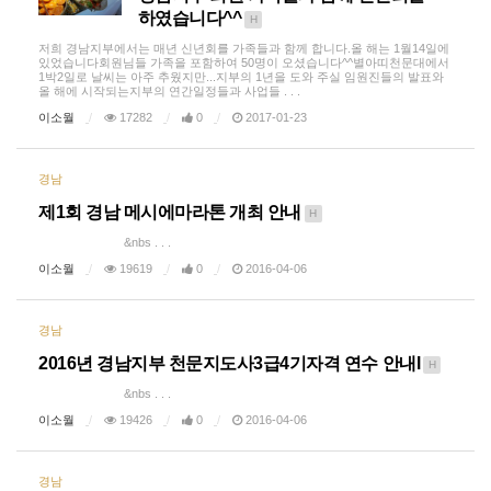
하였습니다^^
H
저희 경남지부에서는 매년 신년회를 가족들과 함께 합니다.올 해는 1월14일에
있었습니다회원님들 가족을 포함하여 50명이 오셨습니다^^별아띠천문대에서
1박2일로 날씨는 아주 추웠지만...지부의 1년을 도와 주실 임원진들의 발표와
올 해에 시작되는지부의 연간일정들과 사업들 . . .
이소월
17282
0
2017-01-23
경남
제1회 경남 메시에마라톤 개최 안내
H
&nbs . . .
이소월
19619
0
2016-04-06
경남
2016년 경남지부 천문지도사3급4기자격 연수 안내l
H
&nbs . . .
이소월
19426
0
2016-04-06
경남