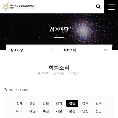
참여마당
참여마당
학회소식
학회소식
HOME
참여마당
학회소식
Total 17 /
1 page
전체
중앙
강원
경기
경남
경북
광주
대구
대전
부산
서울
울산
인천
전남