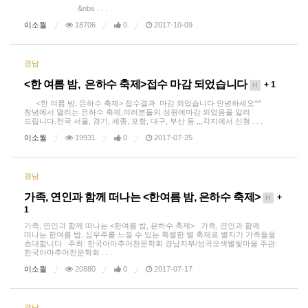
&nbs . . .
이소월
18706
0
2017-10-09
경남
<한 여름 밤, 은하수 축제>접수 마감 되었습니다
+ 1
H
<한 여름 밤, 은하수 축제> 접수결과 마감 되었습니다 안녕하세요^^
창녕에서 열리는 은하수 축제,여러분들의 성원에마감 되었음을 알려
드립니다.전국 서울, 경기, 세종, 포항, 대구, 부산 등 ,,,각지에서 신청 . . .
이소월
19931
0
2017-07-25
경남
가족, 연인과 함께 떠나는 <한여름 밤, 은하수 축제>
+
H
1
가족, 연인과 함께 떠나는 <한여름 밤, 은하수 축제> 가족, 연인과 함께
떠나는 한여름 밤, 심우주를 느낄 수 있는 특별한 별 축제로 별지기 가족들을
초대합니다 주최: 한국아마추어천문학회 경남지부/성곡오색별빛마을 주관:
한국아마추어천문학회 . . .
이소월
20880
0
2017-07-17
경남