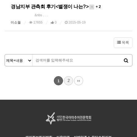
경남지부 관측회 후기<별쟁이 나는?>
+ 2
H
&nbs . . .
이소월
17655
0
2015-05-19
목록
2
1