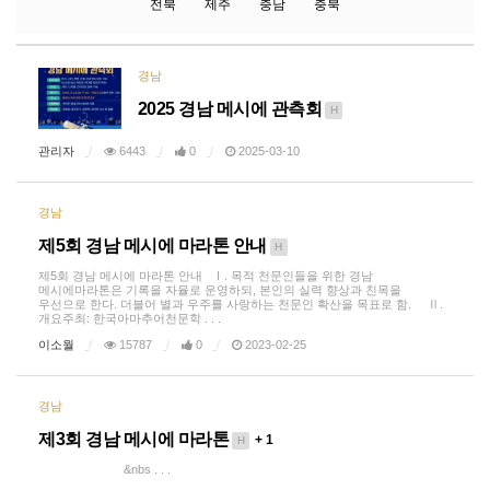
전북
제주
충남
충북
경남
2025 경남 메시에 관측회
H
관리자
6443
0
2025-03-10
경남
제5회 경남 메시에 마라톤 안내
H
제5회 경남 메시에 마라톤 안내 Ⅰ. 목적 천문인들을 위한 경남
메시에마라톤은 기록을 자율로 운영하되, 본인의 실력 향상과 친목을
우선으로 한다. 더블어 별과 우주를 사랑하는 천문인 확산을 목표로 함. Ⅱ.
개요주최: 한국아마추어천문학 . . .
이소월
15787
0
2023-02-25
경남
제3회 경남 메시에 마라톤
+ 1
H
&nbs . . .