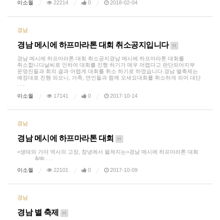
이소월
22214
0
2018-02-04
경남
경남 메시에 하프마라톤 대회 취소공지입니다
H
경남 메시에 하프마라톤 대회 취소공지경남 메시에 하프마라톤 대회를
취소합니다날씨로 인하여 대회를 진행 하기가 매우 어렵다고 판단되어지부
운영진들과 회의 결과 어렵게 대회를 취소 하기로 하였습니다.경남 별축제는
예정대로 진행 되오니, 가족, 연인들과 함께 오세요대회를 취소하게 되어 대단
. . .
이소월
17141
0
2017-10-14
경남
경남 메시에 하프마라톤 대회
H
<생태와 가야 역사의 고장, 창녕에서 펼쳐지는>경남 메시에 하프마라톤 대회
&nb . . .
이소월
22101
0
2017-10-09
경남
경남 별 축제
H