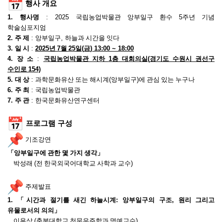
행사 개요
1.
행사명
: 2025
국립농업박물관 앙부일구 환수
5
주년 기념
학술심포지엄
2.
주 제
:
앙부일구
,
하늘과 시간을 잇다
3.
일 시
:
2025
년
7
월
25
일
(
금
) 13:00 ~ 18:00
4.
장 소
:
국립농업박물관 지하
1
층 대회의실
(
경기도 수원시 권선구
수인로
154)
5.
대 상
:
과학문화유산 또는 해시계
(
앙부일구
)
에 관심 있는 누구나
6.
주 최
:
국립농업박물관
7.
주 관
:
한국문화유산연구센터
프로그램 구성
기조강연
「
앙부일구에 관한 몇 가지 생각
」
박성래
(
전 한국외국어대학교 사학과 교수
)
주제발표
1.
「
시간과 절기를 새긴 하늘시계
:
앙부일구의 구조
,
원리 그리고
유물로서의 의의
」
이용삼
(
충북대학교 천문우주학과 명예교수
)