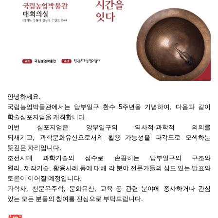
안녕하세요.
국립농업박물관에서는 앙부일구 환수
5
주년을 기념하여
,
다음과 같이
학술심포지엄을 개최합니다
.
이번 심포지엄은 앙부일구의 역사적
·
과학적 의의를
되새기고
,
과학문화유산으로서의 활용 가능성을 다각도로 모색하는
뜻깊은 자리입니다
.
조선시대 과학기술의 정수로 손꼽히는 앙부일구의 구조와
원리
,
제작기술
,
활용사례 등에 대해 각 분야 전문가들의 심도 있는 발표와
토론이 이어질 예정입니다
.
과학사
,
천문우주학
,
문화유산
,
교육 등 관련 분야에 종사하거나 관심
있는 모든 분들의 참여를 진심으로 부탁드립니다
.