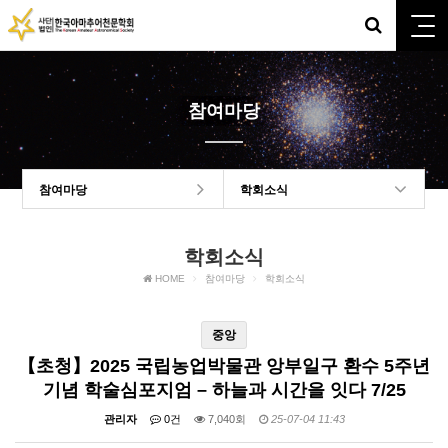
참여마당
참여마당
학회소식
학회소식
HOME
참여마당
학회소식
중앙
【초청】2025 국립농업박물관 앙부일구 환수 5주년
기념 학술심포지엄 – 하늘과 시간을 잇다 7/25
관리자
0건
7,040회
25-07-04 11:43