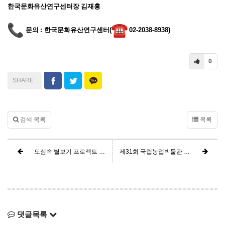
한국문화유산연구센터장 김재홍
문의
:
한국문화유산연구센터
(
02-2038-8938)
0
검색 목록
목록
도심속 별보기 프로젝트 '나랑 별보러 갈래?'
제31회 국립농업박물관 포럼 「앙부일구_하늘을 통해 보는 조선시대 농업이야기」
댓글목록