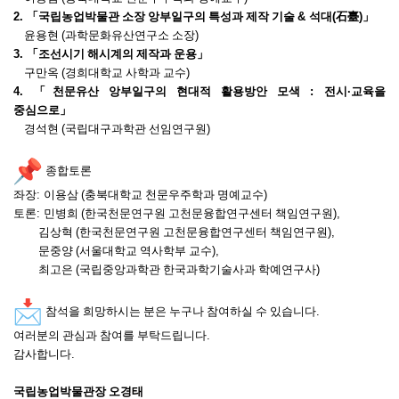
2.
「
국립농업박물관 소장 앙부일구의 특성과 제작 기술
&
석대
(
石臺
)
」
윤용현
(
과학문화유산연구소 소장
)
3.
「
조선시기 해시계의 제작과 운용
」
구만옥
(
경희대학교 사학과 교수
)
4.
「
천문유산 앙부일구의 현대적 활용방안 모색
:
전시
·
교육을
중심으로
」
경석현
(
국립대구과학관 선임연구원
)
종합토론
좌장
:
이용삼
(
충북대학교 천문우주학과 명예교수
)
토론
:
민병희
(
한국천문연구원 고천문융합연구센터 책임연구원
),
김상혁
(
한국천문연구원 고천문융합연구센터 책임연구원
),
문중양
(
서울대학교 역사학부 교수
),
최고은
(
국립중앙과학관 한국과학기술사과 학예연구사
)
참석을 희망하시는 분은 누구나 참여하실 수 있습니다
.
여러분의 관심과 참여를 부탁드립니다
.
감사합니다
.
국립농업박물관장 오경태