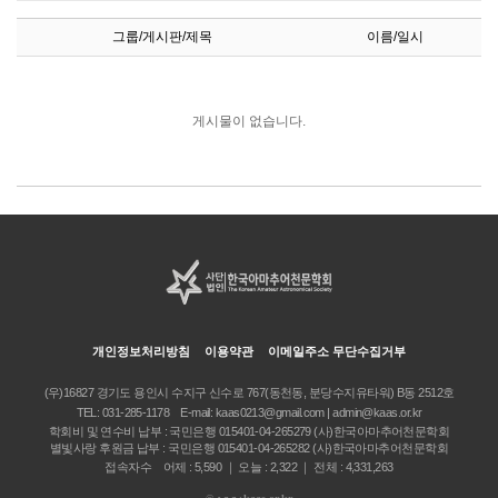
그룹/게시판/제목
이름/일시
게시물이 없습니다.
개인정보처리방침
이용약관
이메일주소 무단수집거부
(우)16827 경기도 용인시 수지구 신수로 767(동천동, 분당수지유타워) B동 2512호
TEL:
031-285-1178
E-mail:
kaas0213@gmail.com | admin@kaas.or.kr
학회비 및 연수비 납부 : 국민은행 015401-04-265279 (사)한국아마추어천문학회
별빛사랑 후원금 납부 : 국민은행 015401-04-265282 (사)한국아마추어천문학회
접속자수 어제 : 5,590 ｜ 오늘 : 2,322 ｜ 전체 : 4,331,263