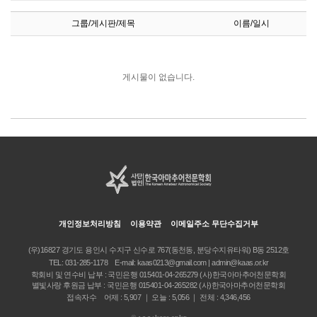
그룹/게시판/제목
이름/일시
게시물이 없습니다.
개인정보처리방침
이용약관
이메일주소 무단수집거부
(우)16827 경기도 용인시 수지구 신수로 767(동천동, 분당수지유타워) B동 2512호
TEL:
031-285-1178
E-mail:
kaas0213@gmail.com | admin@kaas.or.kr
학회비 및 연수비 납부 : 국민은행 015401-04-265279 (사)한국아마추어천문학회
별빛사랑 후원금 납부 : 국민은행 015401-04-265282 (사)한국아마추어천문학회
접속자수 어제 : 5,907 ｜ 오늘 : 5,056 ｜ 전체 : 4,346,456