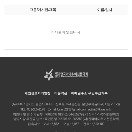
그룹/게시판/제목
이름/일시
게시물이 없습니다.
개인정보처리방침
이용약관
이메일주소 무단수집거부
(우)16827 경기도 용인시 수지구 신수로 767(동천동, 분당수지유타워) B동 2512호
TEL:
031-285-1178
E-mail:
kaas0213@gmail.com | admin@kaas.or.kr
학회비 및 연수비 납부 : 국민은행 015401-04-265279 (사)한국아마추어천문학회
별빛사랑 후원금 납부 : 국민은행 015401-04-265282 (사)한국아마추어천문학회
접속자수 어제 : 6,552 ｜ 오늘 : 4,987 ｜ 전체 : 4,340,480