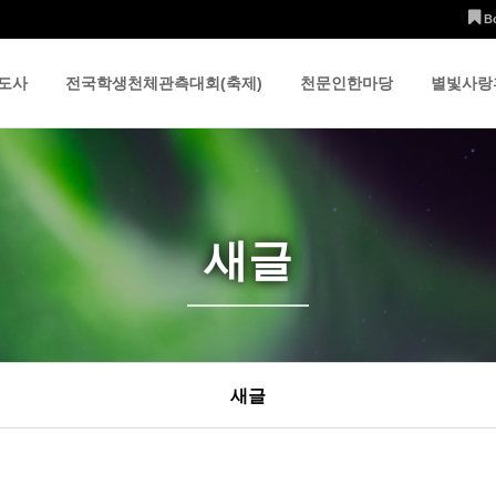
B
도사
전국학생천체관측대회(축제)
천문인한마당
별빛사랑
새글
새글