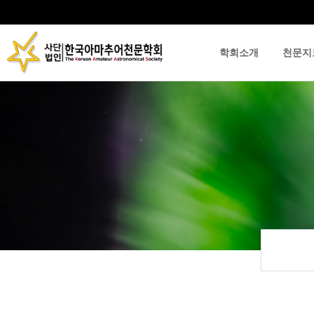
학회소개
천문지
류
하위분류
하위분류