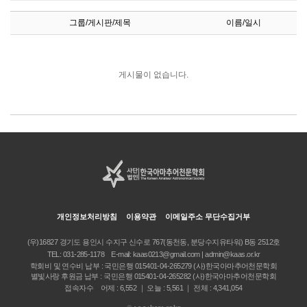
그룹/게시판/제목
이름/일시
게시물이 없습니다.
개인정보처리방침
이용약관
이메일주소 무단수집거부
(우)16827 경기도 용인시 수지구 신수로 767(동천동, 분당수지유타워) B동 2512호
TEL:
031-285-1178
E-mail:
kaas0213@gmail.com | admin@kaas.or.kr
학회비 및 연수비 납부 : 국민은행 015401-04-265279 (사)한국아마추어천문학회
별빛사랑 후원금 납부 : 국민은행 015401-04-265282 (사)한국아마추어천문학회
접속자수 어제 : 6,552 ｜ 오늘 : 5,561 ｜ 전체 : 4,341,054