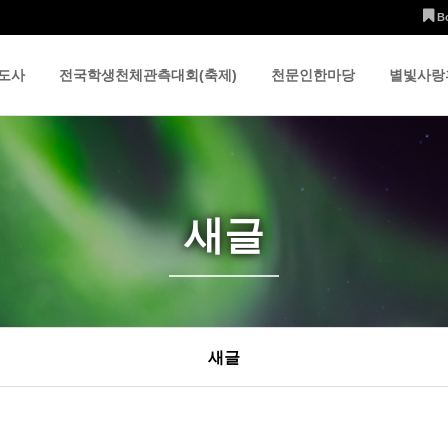
B
도사
전국학생천체관측대회(축제)
천문인한마당
별빛사랑
새글
새글