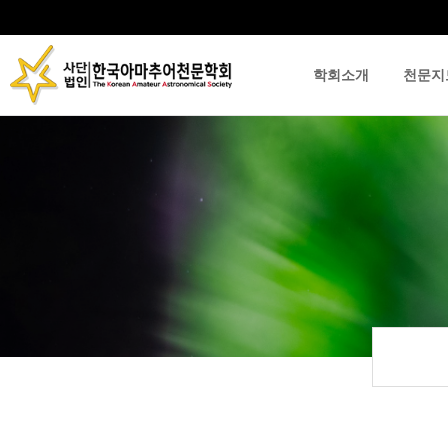
학회소개
천문지
류
하위분류
하위분류