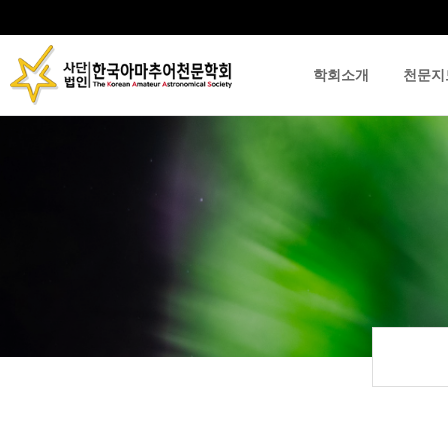
학회소개
천문지
류
하위분류
하위분류