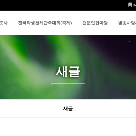
B
도사
전국학생천체관측대회(축제)
천문인한마당
별빛사랑
새글
새글