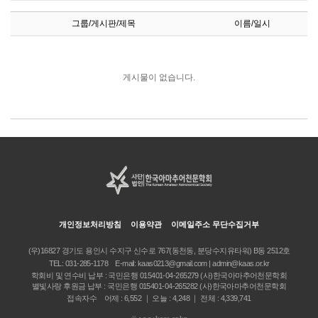
그룹/게시판/제목
이름/일시
게시물이 없습니다.
개인정보처리방침
이용약관
이메일주소 무단수집거부
(우)16827 경기도 용인시 수지구 신수로 767(동천동, 분당수지유타워) B동 2512호
TEL:
031-285-1178
E-mail:
kaas0213@gmail.com | admin@kaas.or.kr
학회비 및 연수비 납부 : 국민은행 015401-04-265279 (사)한국아마추어천문학회
별빛사랑 후원금 납부 : 국민은행 015401-04-265282 (사)한국아마추어천문학회
접속자수 어제 : 6,552 ｜ 오늘 : 4,248 ｜ 전체 : 4,339,741