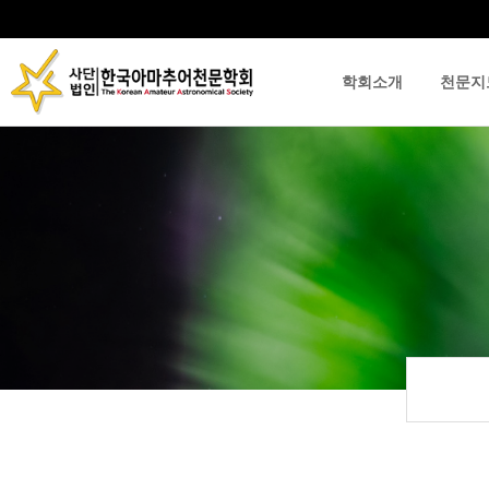
학회소개
천문지
류
하위분류
하위분류