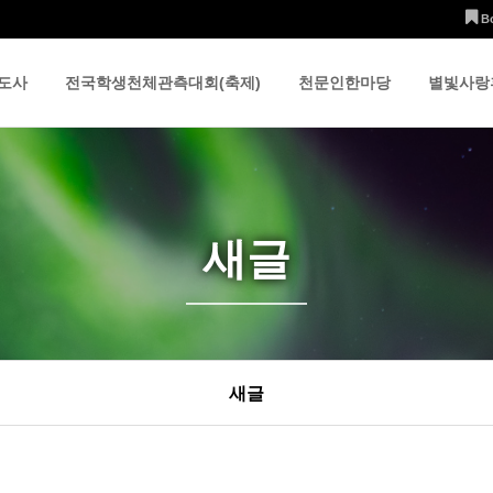
B
도사
전국학생천체관측대회(축제)
천문인한마당
별빛사랑
새글
새글