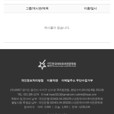
그룹/게시판/제목
이름/일시
게시물이 없습니다.
개인정보처리방침
이용약관
이메일주소 무단수집거부
(우)16827 경기도 용인시 수지구 신수로 767(동천동, 분당수지유타워) B동 2512호
TEL:
031-285-1178
E-mail:
kaas0213@gmail.com | admin@kaas.or.kr
학회비 및 연수비 납부 : 국민은행 015401-04-265279 (사)한국아마추어천문학회
별빛사랑 후원금 납부 : 국민은행 015401-04-265282 (사)한국아마추어천문학회
접속자수 어제 : 5,590 ｜ 오늘 : 1,303 ｜ 전체 : 4,330,244