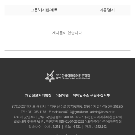
그룹/게시판/제목
이름/일시
게시물이 없습니다.
개인정보처리방침
이용약관
이메일주소 무단수집거부
(우)16827 경기도 용인시 수지구 신수로 767(동천동, 분당수지유타워) B동 2512호
TEL:
031-285-1178
E-mail:
kaas0213@gmail.com | admin@kaas.or.kr
학회비 및 연수비 납부 : 국민은행 015401-04-265279 (사)한국아마추어천문학회
별빛사랑 후원금 납부 : 국민은행 015401-04-265282 (사)한국아마추어천문학회
접속자수 어제 : 6,261 ｜ 오늘 : 4,531 ｜ 전체 : 4,352,192