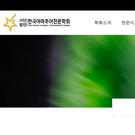
학회소개
천문지
류
하위분류
하위분류