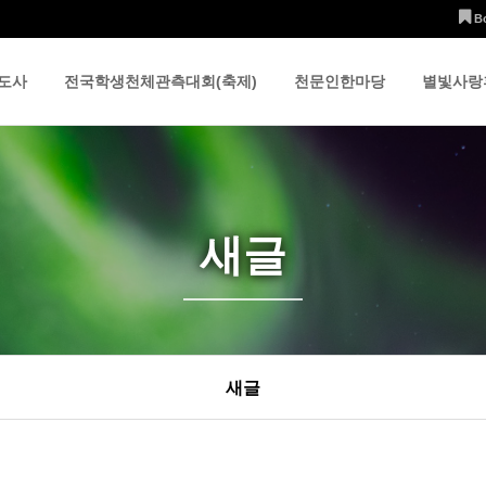
B
도사
전국학생천체관측대회(축제)
천문인한마당
별빛사랑
새글
새글