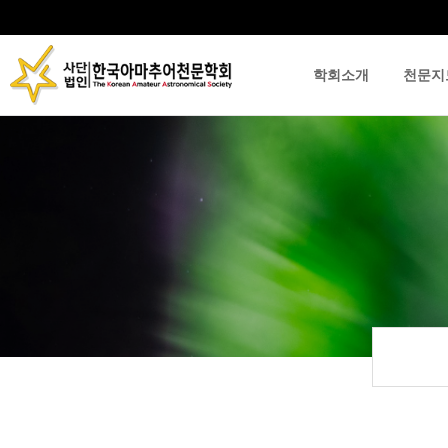
학회소개
천문지
류
하위분류
하위분류