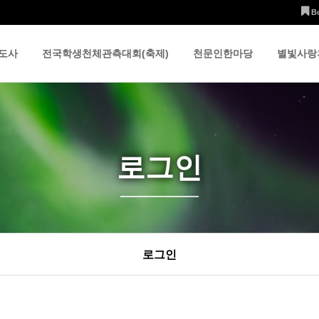
B
도사
전국학생천체관측대회(축제)
천문인한마당
별빛사랑
로그인
로그인