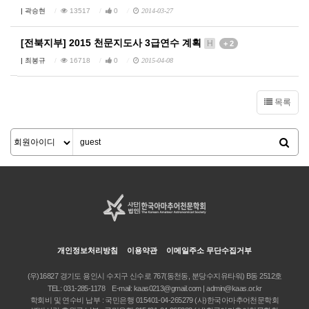
|
곽승현
13517
0
2014-03-27
[전북지부] 2015 천문지도사 3급연수 계획
H
+ 2
|
최봉규
16718
0
2015-04-08
목록
개인정보처리방침
이용약관
이메일주소 무단수집거부
(우)16827 경기도 용인시 수지구 신수로 767(동천동, 분당수지유타워) B동 2512호
TEL:
031-285-1178
E-mail:
kaas0213@gmail.com | admin@kaas.or.kr
학회비 및 연수비 납부 : 국민은행 015401-04-265279 (사)한국아마추어천문학회