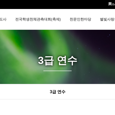
B
도사
전국학생천체관측대회(축제)
천문인한마당
별빛사랑
3급 연수
3급 연수