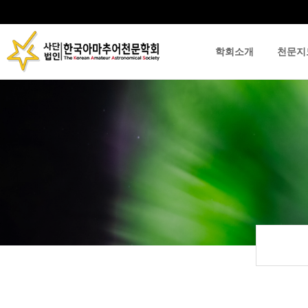
학회소개
천문지
류
하위분류
하위분류