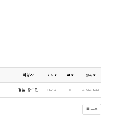
작성자
조회
날짜
경남|
황수민
14254
0
2014-03-04
목록