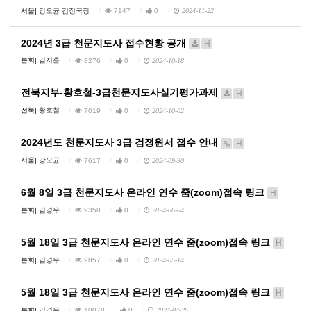
서울|
강오균 검정국장
7147
0
2024-11-22
2024년 3급 천문지도사 접수현황 공개
H
본회|
김지훈
8276
0
2024-10-18
전북지부-황호철-3급천문지도사실기평가과제
H
전북|
황호철
7019
0
2024-10-02
2024년도 천문지도사 3급 검정원서 접수 안내
H
서울|
강오균
7617
0
2024-09-30
6월 8일 3급 천문지도사 온라인 연수 줌(zoom)접속 링크
H
본회|
김경우
9358
0
2024-06-04
5월 18일 3급 천문지도사 온라인 연수 줌(zoom)접속 링크
H
본회|
김경우
9857
0
2024-05-14
5월 18일 3급 천문지도사 온라인 연수 줌(zoom)접속 링크
H
본회|
김경우
10078
0
2024-04-26