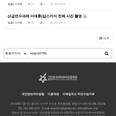
없음|
이재훈
25
0
2022-09-29
(2급연수과제 이재훈)딥스카이 천체 사진 촬영
없음|
이재훈
32
0
2022-09-29
목록
개인정보처리방침
이용약관
이메일주소 무단수집거부
(우)16827 경기도 용인시 수지구 신수로 767(동천동, 분당수지유타워) B동 2512호
TEL:
031-285-1178
E-mail:
kaas0213@gmail.com | admin@kaas.or.kr
학회비 및 연수비 납부 : 국민은행 015401-04-265279 (사)한국아마추어천문학회