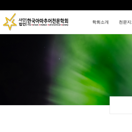
학회소개
천문지
류
하위분류
하위분류