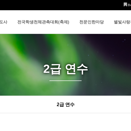
B
도사
전국학생천체관측대회(축제)
천문인한마당
별빛사랑
2급 연수
2급 연수