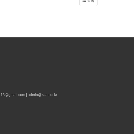
목록
13@gmail.com | admin@kaas.or.kr