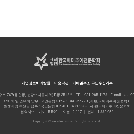
개인정보처리방침
이용약관
이메일주소 무단수집거부
수로 767(동천동, 분당수지유타워) B동 2512호
TEL:
031-285-1178
E-mail:
kaas02
학회비 및 연수비 납부 : 국민은행 015401-04-265279 (사)한국아마추어천문학회
별빛사랑 후원금 납부 : 국민은행 015401-04-265282 (사)한국아마추어천문학회
접속자수 어제 : 5,590 ｜ 오늘 : 3,117 ｜ 전체 : 4,332,058
Copyright
©
www.kaas.or.kr
All rights reserved.