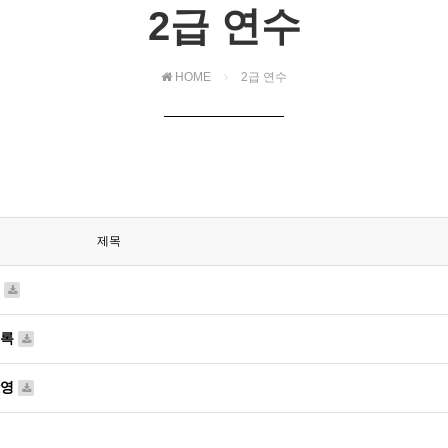
2급 연수
HOME
2급 연수
제목
록
기록
촬영