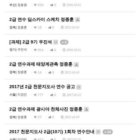
부산|
정동원
934
0
2016-10-31
2급 연수 딥스카이 스케치 정종훈
경북|
정종훈
18
0
2022-10-10
[과제] 2급 9기 우진석
H
+ 2
경기|
우진석
914
0
2016-10-31
2급 연수과제 태양계관측 정종훈
경북|
정종훈
14
0
2022-10-10
2017년 2급 천문지도사 연수 공고
H
서울|
이강민
777
0
2017-02-22
2급 연수과제 광시야 천체사진 정종훈
경북|
정종훈
27
0
2022-10-10
2017 천문지도사 2급(10기) 1회차 연수안내
H
+ 24
서울|
이강민
842
0
2017-02-25