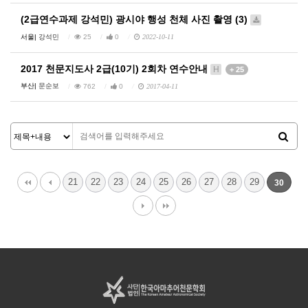
(2급연수과제 강석민) 광시야 행성 천체 사진 촬영 (3)
서울|
강석민
25
0
2022-10-11
2017 천문지도사 2급(10기) 2회차 연수안내
H
+ 25
부산|
문순보
762
0
2017-04-11
21
22
23
24
25
26
27
28
29
30