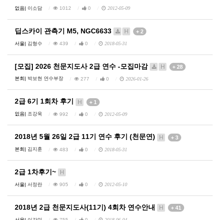
없음|
이소담
1012
0
2012-05-09
딥스카이 관측기 M5, NGC6633
H
+ 2
서울|
김형수
439
0
2018-05-31
[모집] 2026 천문지도사 2급 연수 -모집마감
H
+ 28
본회|
박보현 연수부장
277
0
2026-01-26
2급 6기 1회차 후기
H
+ 1
없음|
조강욱
992
0
2012-05-09
2018년 5월 26일 2급 11기 연수 후기 (천문연)
H
+ 3
본회|
김지훈
483
0
2018-05-31
2급 1차후기~
H
서울|
서정란
905
0
2012-05-10
2018년 2급 천문지도사(11기) 4회차 연수안내
H
+ 41
서울|
이강민
755
0
2018-06-04