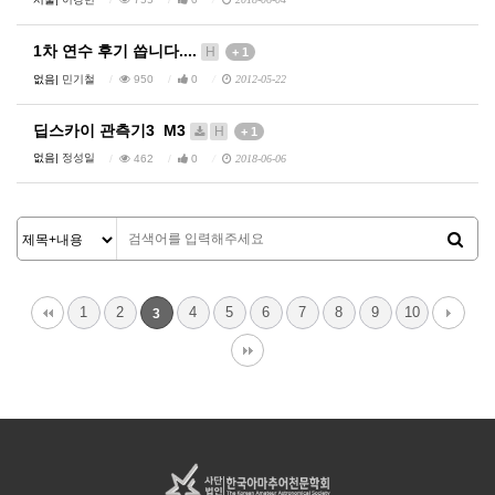
1차 연수 후기 씁니다....
H
+ 1
없음|
민기철
950
0
2012-05-22
딥스카이 관측기3 M3
H
+ 1
없음|
정성일
462
0
2018-06-06
1
2
4
5
6
7
8
9
10
3