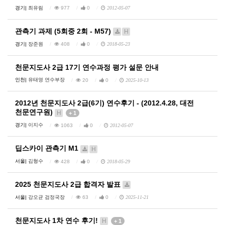
경기|
최유림
977
0
2012-05-07
관측기 과제 (5회중 2회 - M57)
H
경기|
장준원
408
0
2018-05-23
천문지도사 2급 17기 연수과정 평가 설문 안내
인천|
유태영 연수부장
20
0
2025-10-13
2012년 천문지도사 2급(6기) 연수후기 - (2012.4.28, 대전
천문연구원)
H
+ 1
경기|
이지수
1063
0
2012-05-07
딥스카이 관측기 M1
H
서울|
김형수
428
0
2018-05-29
2025 천문지도사 2급 합격자 발표
서울|
강오균 검정국장
63
0
2025-11-21
천문지도사 1차 연수 후기!
H
+ 1