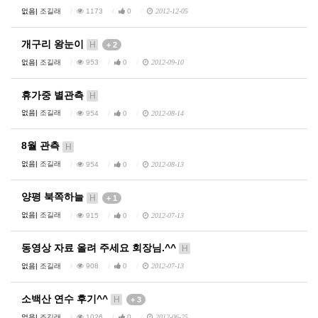
없음|
조길래
1173
0
2012-12-05
개구리 왕눈이
H
+ 2
없음|
조길래
953
0
2012-09-10
휴가중 별관측
H
없음|
조길래
954
0
2012-08-14
8월 관측
H
없음|
조길래
954
0
2012-08-13
양평 북쪽하늘
H
+ 1
없음|
조길래
915
0
2012-07-13
동영상 자료 올려 주세요 회장님.^^
H
없음|
조길래
908
0
2012-07-13
소백산 연수 후기^^
H
+ 3
없음|
조길래
1026
0
2012-06-25