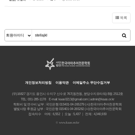
목록
개인정보처리방침
이용약관
이메일주소 무단수집거부
(우)16827 경기도 용인시 수지구 신수로 767(동천동, 분당수지유타워) B동 2512호
TEL:
031-285-1178
E-mail:
kaas0213@gmail.com | admin@kaas.or.kr
학회비 및 연수비 납부 : 국민은행 015401-04-265279 (사)한국아마추어천문학회
별빛사랑 후원금 납부 : 국민은행 015401-04-265282 (사)한국아마추어천문학회
접속자수 어제 : 6,552 ｜ 오늘 : 5,437 ｜ 전체 : 4,340,930
©
www.kaas.or.kr