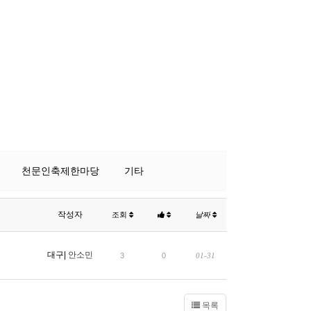
천문인축제한마당
기타
작성자
조회
날짜
대구|
안소민
3
0
01-31
목록