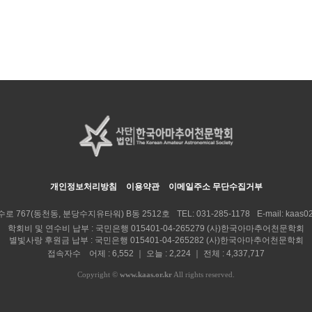
개인정보처리방침
이용약관
이메일주소 무단수집거부
수로 767(동천동, 분당수지유타워) B동 2512호
TEL:
031-285-1178
E-mail:
kaas02
학회비 및 연수비 납부 : 국민은행 015401-04-265279 (사)한국아마추어천문학회
별빛사랑 후원금 납부 : 국민은행 015401-04-265282 (사)한국아마추어천문학회
접속자수 어제 : 6,552 ｜ 오늘 : 2,224 ｜ 전체 : 4,337,717
Copyright
©
www.kaas.or.kr
All rights reserved.