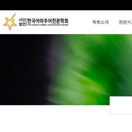
학회소개
천문지
류
하위분류
하위분류