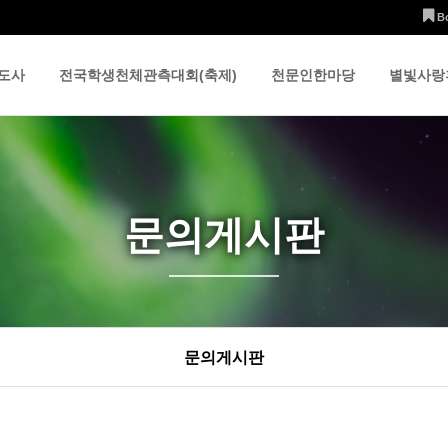
B
도사
전국학생천체관측대회(축제)
천문인한마당
별빛사랑
문의게시판
문의게시판