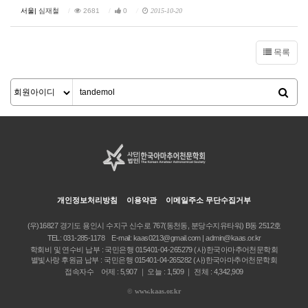
서울|
심재철
2681
0
2015-10-20
목록
개인정보처리방침
이용약관
이메일주소 무단수집거부
(우)16827 경기도 용인시 수지구 신수로 767(동천동, 분당수지유타워) B동 2512호
TEL:
031-285-1178
E-mail:
kaas0213@gmail.com | admin@kaas.or.kr
학회비 및 연수비 납부 : 국민은행 015401-04-265279 (사)한국아마추어천문학회
별빛사랑 후원금 납부 : 국민은행 015401-04-265282 (사)한국아마추어천문학회
접속자수 어제 : 5,907 ｜ 오늘 : 1,509 ｜ 전체 : 4,342,909
©
www.kaas.or.kr