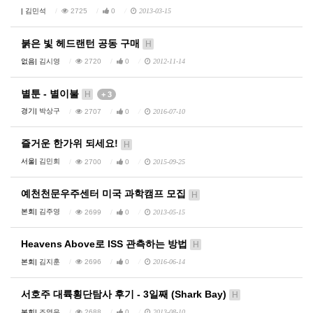
|
김민석
2725
0
2013-03-15
붉은 빛 헤드랜턴 공동 구매
H
없음|
김시영
2720
0
2012-11-14
별툰 - 별이불
H
+ 3
경기|
박상구
2707
0
2016-07-10
즐거운 한가위 되세요!
H
서울|
김민회
2700
0
2015-09-25
예천천문우주센터 미국 과학캠프 모집
H
본회|
김주영
2699
0
2013-05-15
Heavens Above로 ISS 관측하는 방법
H
본회|
김지훈
2696
0
2016-06-14
서호주 대륙횡단탐사 후기 - 3일째 (Shark Bay)
H
본회|
조영우
2688
0
2013-08-10