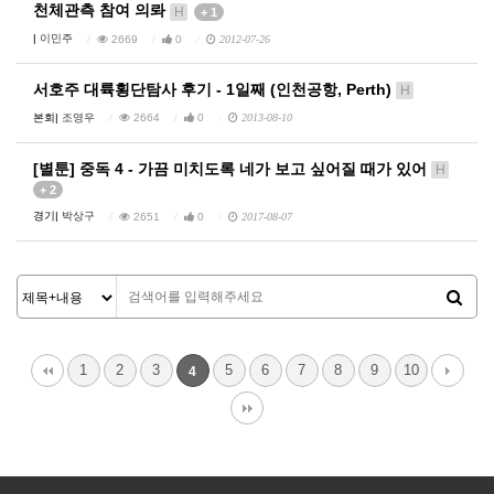
천체관측 참여 의롸
H
+ 1
|
이민주
2669
0
2012-07-26
서호주 대륙횡단탐사 후기 - 1일째 (인천공항, Perth)
H
본회|
조영우
2664
0
2013-08-10
[별툰] 중독 4 - 가끔 미치도록 네가 보고 싶어질 때가 있어
H
+ 2
경기|
박상구
2651
0
2017-08-07
1
2
3
5
6
7
8
9
10
4