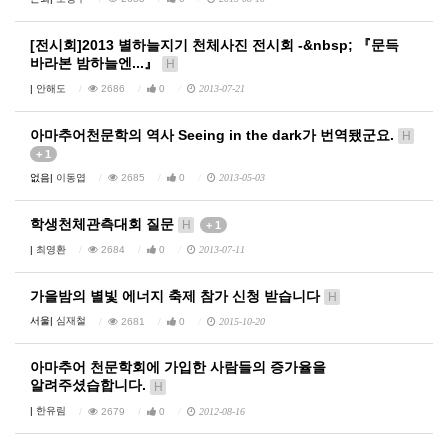
[전시회]2013 별하늘지기 천체사진 전시회 -&nbsp; 『문득
바라본 밤하늘엔...』
H
|
안해도
2686
0
2013-07-21
아마추어천문학의 역사 Seeing in the dark가 번역됐군요.
H
+ 1
없음|
이동엽
2685
0
2013-05-03
학생천체관측대회 질문
H
+ 1
|
최영환
2684
0
2013-07-11
가을밤의 별빛 에너지 축제 참가 신청 받습니다
H
서울|
심재철
2681
0
2015-10-20
아마추어 천문학회에 가입한 사람들의 증가율을
알려주셨습합니다.
H
|
한유림
2679
0
2012-08-16