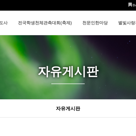
B
도사
전국학생천체관측대회(축제)
천문인한마당
별빛사랑
자유게시판
자유게시판