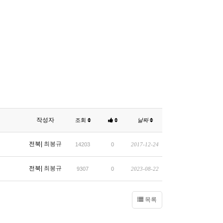
작성자
조회
날짜
전북|
최봉규
14203
0
2017-12-24
전북|
최봉규
9307
0
2023-08-22
목록