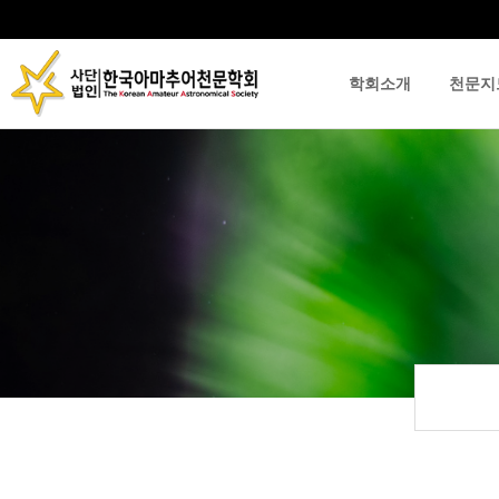
학회소개
천문지
류
하위분류
하위분류