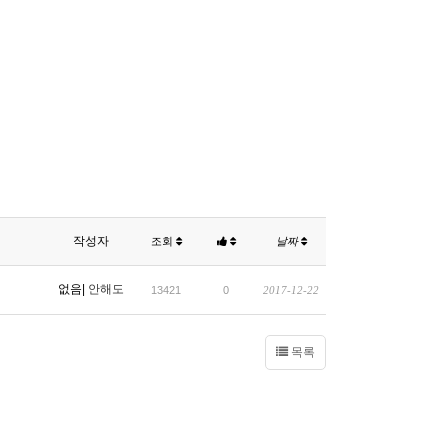
작성자
조회
날짜
없음|
안해도
13421
0
2017-12-22
목록