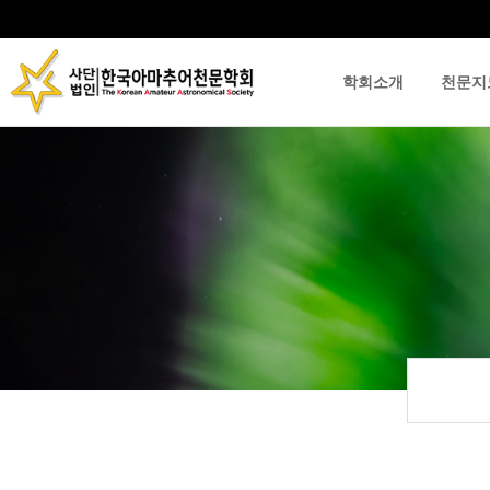
학회소개
천문지
류
하위분류
하위분류