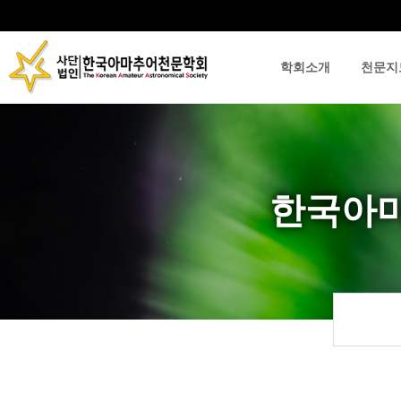
학회소개
천문지
류
하위분류
하위분류
한국아