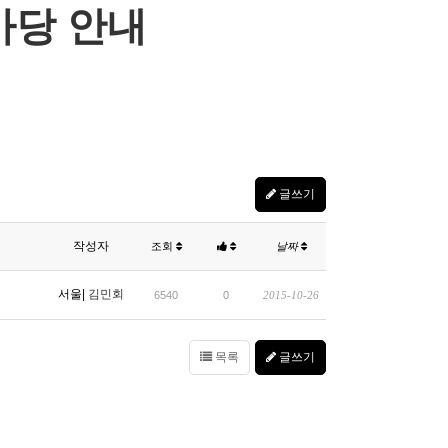
당 안내
글쓰기
작성자
조회
날짜
서울|
김민회
6540
0
2015-10-26
목록
글쓰기