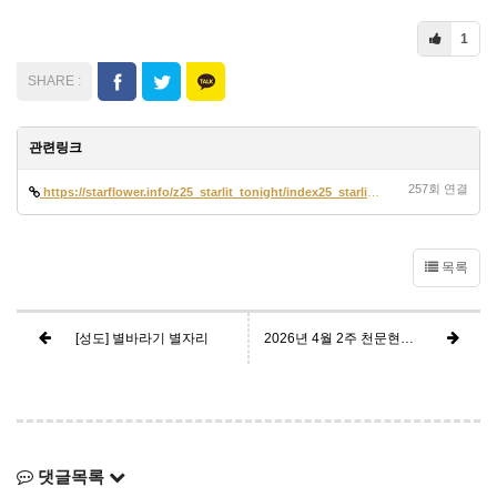
1
관련링크
257회 연결
https://starflower.info/z25_starlit_tonight/index25_starlit_tonight.ht…
목록
[성도] 별바라기 별자리
2026년 4월 2주 천문현상 정보 요약
댓글목록