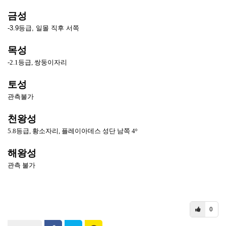
금성
-3.9등급, 일몰 직후 서쪽
목성
-2.1등급, 쌍둥이자리
토성
관측불가
천왕성
5.8등급, 황소자리, 플레이아데스 성단 남쪽 4º
해왕성
관측 불가
0