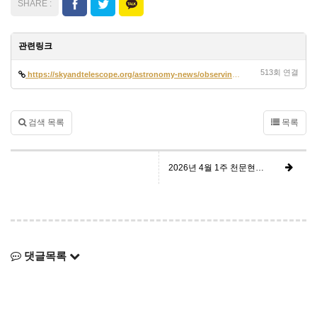
관련링크
513회 연결
https://skyandtelescope.org/astronomy-news/observing-news/this-weeks-s…
검색 목록
목록
2026년 4월 1주 천문현상 정보 요약
댓글목록