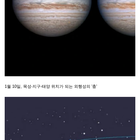
1월 10일, 목성-지구-태양 위치가 되는 외행성의 '충'