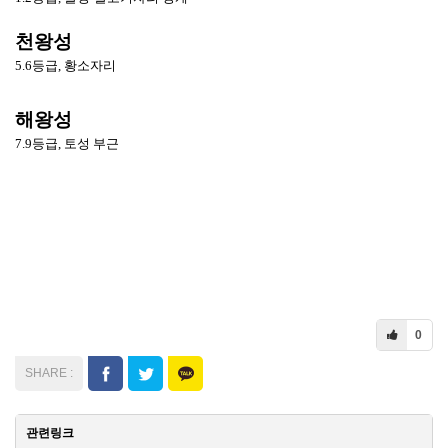
천왕성
5.6등급, 황소자리
해왕성
7.9등급, 토성 부근
0
관련링크