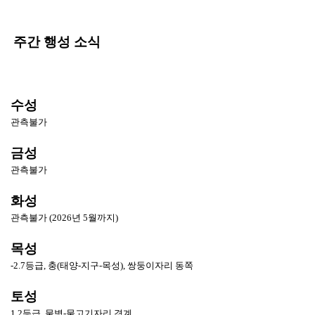
주간 행성 소식
수성
관측불가
금성
관측불가
화성
관측불가 (2026년 5월까지)
목성
-2.7등급, 충(태양-지구-목성), 쌍둥이자리 동쪽
토성
1.2등급, 물병-물고기자리 경계