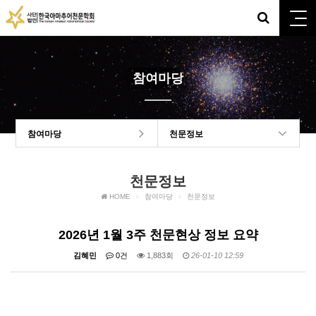
참여마당
참여마당
천문정보
천문정보
HOME
참여마당
천문정보
2026년 1월 3주 천문현상 정보 요약
김혜민
0건
1,883회
26-01-10 12:59