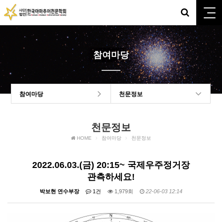
참여마당
참여마당
천문정보
천문정보
HOME
참여마당
천문정보
2022.06.03.(금) 20:15~ 국제우주정거장
관측하세요!
박보현 연수부장
1건
1,979회
22-06-03 12:14