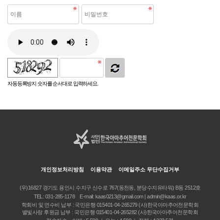
자동등록방지 숫자를 순서대로 입력하세요.
개인정보처리방침
이용약관
이메일주소 무단수집거부
(우)16827 경기도 용인시 수지구 신수로 767(동천동, 분당수지유타워) B동 2512호
TEL:
031-285-1178
E-mail:
kaas0213@gmail.com | admin@kaas.or.kr
학회비 및 연수비 납부 : 국민은행 015401-04-265279 (사)한국아마추어천문학회
별빛사랑 후원금 납부 : 국민은행 015401-04-265282 (사)한국아마추어천문학회