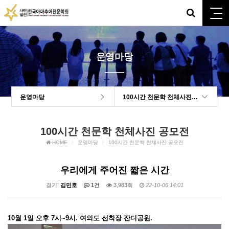
운영마당
운영마당
100시간 천문학 천체사진 공모전
100시간 천문학 천체사진 공모전
HOME
운영마당
100시간 천문학 천체사진 공모전
우리에게 주어진 짧은 시간
경기|
김민호
1건
3,983회
22-10-06 14:01
10월 1일 오후 7시~9시. 여의도 선착장 잔디공원.