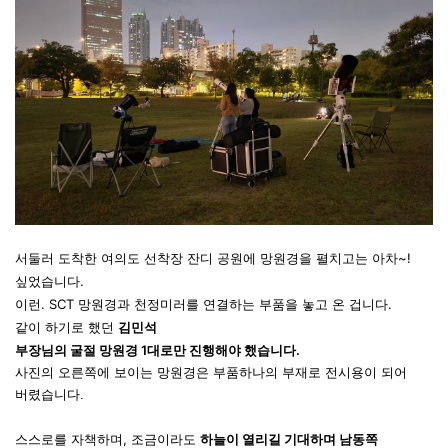
서둘러 도착한 여의도 선착장 잔디 공원에 망원경을 펼치고는 아차~!
싶었습니다.
이런. SCT 망원경과
천정미러를
연결하는 부품을 놓고 온 겁니다.
같이 하기로 했던
김민석
부장님의
굴절
망원경
1대로만
진행해야
했습니다.
사진의 오른쪽에 보이는 망원경은 부품하나의 부재로 전시용이 되어
버렸습니다.
스스로를 자책하며, 조금이라도
하늘이 열리길 기대하며 남동쪽