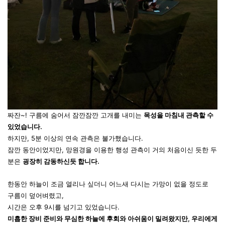
짜잔~! 구름에 숨어서
잠깐잠깐
고개를 내미는
목성을 마침내
관측할
수
있었습니다.
하지만, 5분 이상의 연속 관측은
불가했습니다.
잠깐 동안이었지만, 망원경을 이용한
행성 관측이
거의 처음이신 듯한 두
분은
굉장히 감동하신듯 합니다.
한동안 하늘이 조금 열리나 싶더니 어느새 다시는 가망이 없을 정도로
구름이 덮어벼렸고,
시간은 오후 9시를 넘기고 있었습니다.
미흡한 장비 준비와 무심한 하늘에 후회와 아쉬움이 밀려왔지만, 우리에게