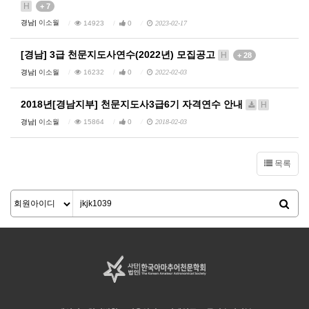
H
+ 7
경남|
이소월
14923
0
2023-02-17
[경남] 3급 천문지도사연수(2022년) 모집공고
H
+ 28
경남|
이소월
16232
0
2022-02-03
2018년[경남지부] 천문지도사3급6기 자격연수 안내
H
경남|
이소월
15864
0
2018-02-03
목록