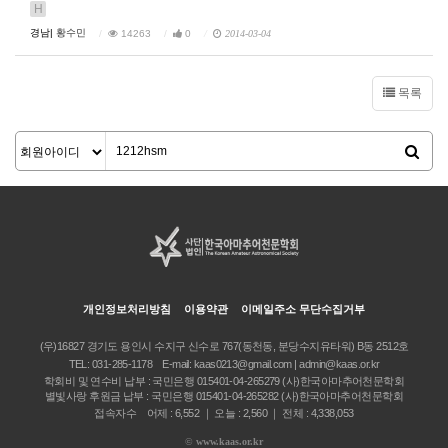
H
경남|
황수민
14263
0
2014-03-04
목록
개인정보처리방침
이용약관
이메일주소 무단수집거부
(우)16827 경기도 용인시 수지구 신수로 767(동천동, 분당수지유타워) B동 2512호
TEL:
031-285-1178
E-mail:
kaas0213@gmail.com | admin@kaas.or.kr
학회비 및 연수비 납부 : 국민은행 015401-04-265279 (사)한국아마추어천문학회
별빛사랑 후원금 납부 : 국민은행 015401-04-265282 (사)한국아마추어천문학회
접속자수 어제 : 6,552 ｜ 오늘 : 2,560 ｜ 전체 : 4,338,053
©
www.kaas.or.kr